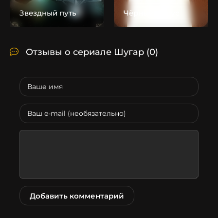
Звездный путь
Чёрный Иисус
Отзывы о сериале Шугар
(0)
Добавить комментарий