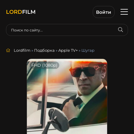
LORD
FILM
Войти
Lordfilm
»
Подборка
»
Apple TV+
» Шугар
FHD (1080p)