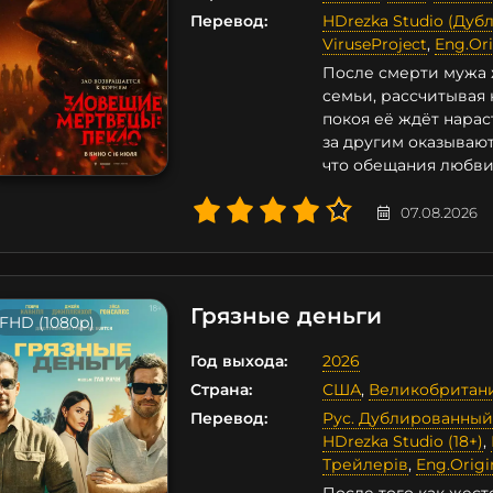
Перевод:
HDrezka Studio (Дубл
ViruseProject
,
Eng.Ori
После смерти мужа 
семьи, рассчитывая 
покоя её ждёт нара
за другим оказывают
что обещания любви
07.08.2026
Грязные деньги
FHD (1080p)
Год выхода:
2026
Страна:
США
,
Великобритан
Перевод:
Рус. Дублированный
HDrezka Studio (18+)
,
Трейлерів
,
Eng.Origi