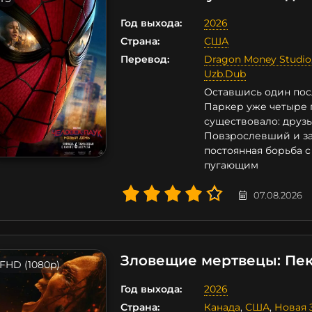
Год выхода:
2026
Страна:
США
Перевод:
Dragon Money Studio
Uzb.Dub
Оставшись один пос
Паркер уже четыре г
существовало: друзья
Повзрослевший и за
постоянная борьба с
пугающим
07.08.2026
Зловещие мертвецы: Пе
FHD (1080p)
Год выхода:
2026
Страна:
Канада
,
США
,
Новая 