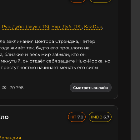
,
Рус. Дубл. (звук с TS)
,
Укр. Дуб. (TS)
,
Kaz.Dub
,
ле заклинания Доктора Стрэнджа, Питер
ода живёт так, будто его прошлого не
, близкие и весь мир забыли, кто он.
мкнутый, он отдаёт себя защите Нью-Йорка, но
 преступностью начинает менять его силы
70 798
Смотреть онлайн
кло
7.0
6.7
Зеландия