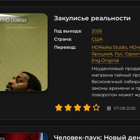
Закулисье реальности
FHD (1080p)
Год выхода:
2026
Страна:
США
Перевод:
HDRezka Studio
,
HDre
Яроцкий
,
Рус. Одно
Eng.Original
Неудачливый продав
магазина тайный пр
бесконечный лабири
законы времени и пр
поворотом может жд
07.08.2026
Человек-паук: Новый де
TS