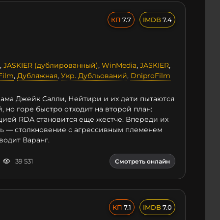
7.7
7.4
,
JASKIER (дублированный)
,
WinMedia
,
JASKIER
,
Film
,
Дубляжная
,
Укр. Дубльований
,
DniproFilm
ама Джейк Салли, Нейтири и их дети пытаются
, но горе быстро отходит на второй план:
цией RDA становится еще жестче. Впереди их
ть — столкновение с агрессивным племенем
водит Варанг.
39 531
Смотреть онлайн
7.1
7.0