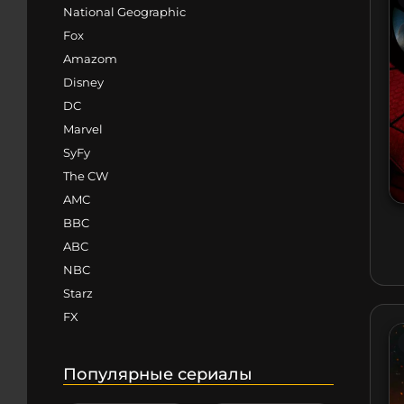
National Geographic
Fox
Amazom
Disney
DC
Marvel
SyFy
The CW
AMC
BBC
ABC
NBC
Starz
FX
Популярные сериалы