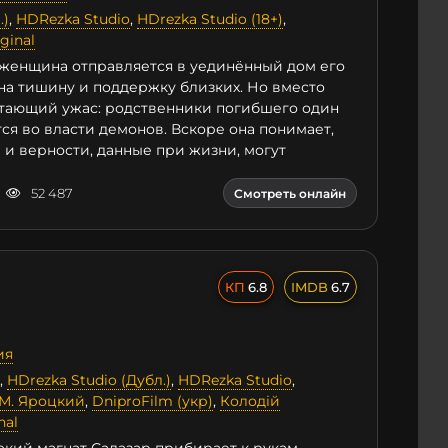
.)
,
HDRezka Studio
,
HDrezka Studio (18+)
,
ginal
женщина отправляется в уединённый дом его
на тишину и поддержку близких. Но вместо
стающий ужас: родственники погибшего один
ся во власти демонов. Вскоре она понимает,
 и верности, данные при жизни, могут
52 487
Смотреть онлайн
6.8
6.7
ия
,
HDrezka Studio (Дубл.)
,
HDRezka Studio
,
М. Яроцкий
,
DniproFilm (укр)
,
Колодій
nal