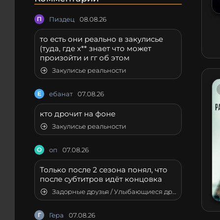
П
Пиздец
08.08.26
то есть они реально в закулисье
(туда, где х** знает что может
произойти и гг об этом
Закулисье реальности
Е
ебанат
07.08.26
кто дрочит на фоне
Закулисье реальности
О
оп
07.08.26
Только после 2 сезона понял, что
после субтитров идёт концовка
Задорные друзья / Улыбающиеся друзья
Г
Гера
07.08.26