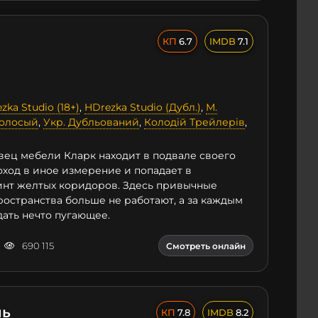
6.7
7.1
zka Studio (18+)
,
HDrezka Studio (Дубл.)
,
М.
голосый
,
Укр. Дубльований
,
Колодій Трейлерів
,
ец мебели Кларк находит в подвале своего
оход в иное измерение и попадает в
нт желтых коридоров. Здесь привычные
остранства больше не работают, а за каждым
ать нечто пугающее.
690 115
Смотреть онлайн
нь
7.8
8.2