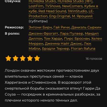
Озвучка:
HDRezka Studio
,
HDrezka Studio (18+)
,
LostFilm
,
TVShows
,
NewComers
,
Кубик в
кубе
,
Red Head Sound
,
1WinStudio
,
LE-
Production
,
Eng.Original
,
М. Яроцкий
(субтитры)
Режиссер:
Энтони Бирн
,
Гай Ричи
,
Даниэль Сыркин
В ролях:
Джоэнн Фрогатт
,
Лара Пулвер
,
Мандип
Диллон
,
Том Харди
,
Пирс Броснан
,
Хелен
Миррен
,
Джемма Найт Джонс
,
Люк
Мэбли
,
Брэдли Тернер
,
Florian Rafuna
16
голосов
Лондон охвачен жестоким противостоянием двух
влиятельных преступных семей — кланов
Харриганов и Стивенсонов. В водоворот этой
смертельной борьбы оказывается втянут Гарри Да
Соуза — посредник в криминальных разборках, за
плечами которого немало тёмных дел.