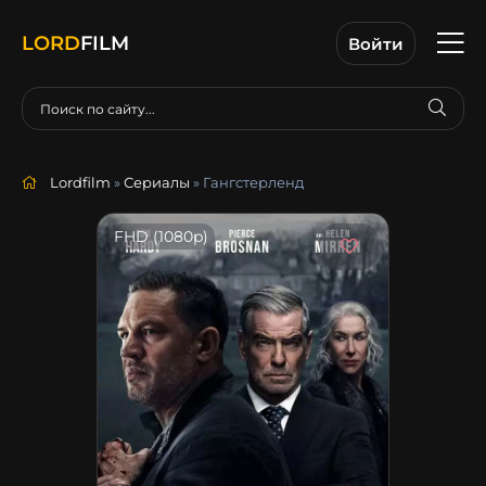
LORD
FILM
Войти
Lordfilm
»
Сериалы
» Гангстерленд
FHD (1080p)