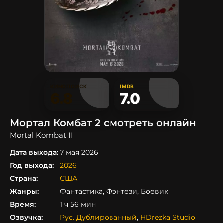
КИНОПОИСК
IMDB
6.8
7.0
Мортал Комбат 2 смотреть онлайн
Mortal Kombat II
Дата выхода:
7 мая 2026
Год выхода:
2026
Страна:
США
Жанры:
Фантастика, Фэнтези, Боевик
Время:
1 ч 56 мин
Озвучка:
Рус. Дублированный
,
HDrezka Studio