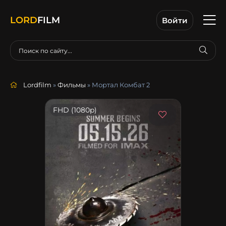
LORD
FILM
Войти
Lordfilm
»
Фильмы
» Мортал Комбат 2
FHD (1080p)