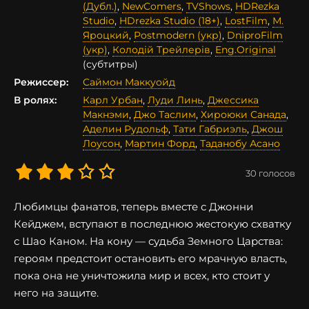
(Дубл.)
,
NewComers
,
TVShows
,
HDRezka
Studio
,
HDrezka Studio (18+)
,
LostFilm
,
М.
Яроцкий
,
Postmodern (укр)
,
DniproFilm
(укр)
,
Колодій Трейлерів
,
Eng.Original
(субтитры)
Режиссер:
Саймон Маккуойд
В ролях:
Карл Урбан
,
Луди Линь
,
Джессика
Макнэми
,
Джо Таслим
,
Хироюки Санада
,
Аделин Рудольф
,
Тати Габриэль
,
Джош
Лоусон
,
Мартин Форд
,
Таданобу Асано
30
голосов
Любимцы фанатов, теперь вместе с Джонни
Кейджем, вступают в последнюю жестокую схватку
с Шао Каном. На кону — судьба Земного Царства:
героям предстоит остановить его мрачную власть,
пока она не уничтожила мир и всех, кто стоит у
него на защите.