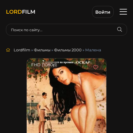
LORD
FILM
Войти
Lordfilm
»
Фильмы
»
Фильмы 2000
» Малена
FHD (1080p)