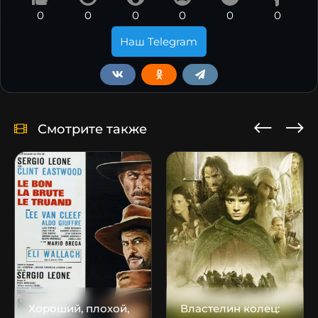
0
0
0
0
0
0
Наш Telegram
Смотрите также
Хороший, плохой,
Властелин колец: