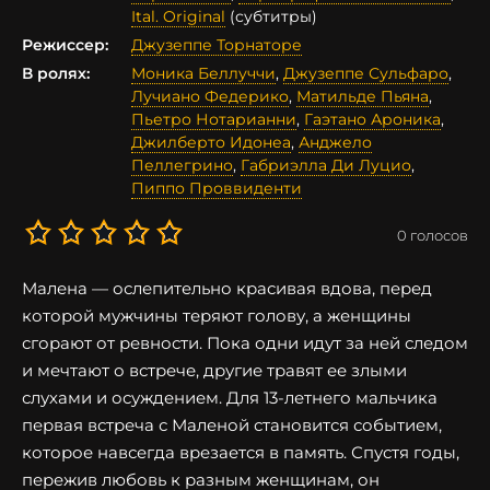
Ital. Original
(субтитры)
Режиссер:
Джузеппе Торнаторе
В ролях:
Моника Беллуччи
,
Джузеппе Сульфаро
,
Лучиано Федерико
,
Матильде Пьяна
,
Пьетро Нотарианни
,
Гаэтано Ароника
,
Джилберто Идонеа
,
Анджело
Пеллегрино
,
Габриэлла Ди Луцио
,
Пиппо Проввиденти
0
голосов
Малена — ослепительно красивая вдова, перед
которой мужчины теряют голову, а женщины
сгорают от ревности. Пока одни идут за ней следом
и мечтают о встрече, другие травят ее злыми
слухами и осуждением. Для 13-летнего мальчика
первая встреча с Маленой становится событием,
которое навсегда врезается в память. Спустя годы,
пережив любовь к разным женщинам, он