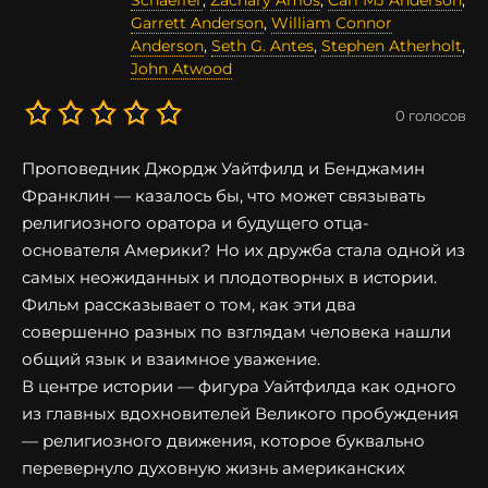
Schaeffer
,
Zachary Amos
,
Carl MJ Anderson
,
Garrett Anderson
,
William Connor
Anderson
,
Seth G. Antes
,
Stephen Atherholt
,
John Atwood
0
голосов
Проповедник Джордж Уайтфилд и Бенджамин
Франклин — казалось бы, что может связывать
религиозного оратора и будущего отца-
основателя Америки? Но их дружба стала одной из
самых неожиданных и плодотворных в истории.
Фильм рассказывает о том, как эти два
совершенно разных по взглядам человека нашли
общий язык и взаимное уважение.
В центре истории — фигура Уайтфилда как одного
из главных вдохновителей Великого пробуждения
— религиозного движения, которое буквально
перевернуло духовную жизнь американских