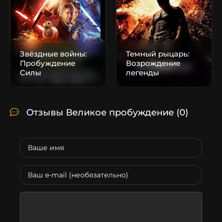
ые войны:
Темный рыцарь:
Звёздные
ждение
Возрождение
Эпизод II
легенды
клонов
Отзывы Великое пробуждение
(0)