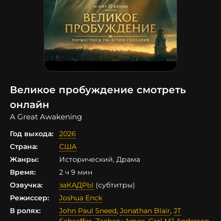
Великое пробуждение смотреть
онлайн
A Great Awakening
Год выхода:
2026
Страна:
США
Жанры:
Исторический, Драма
Время:
2 ч 9 мин
Озвучка:
заКАДРЫ
(субтитры)
Режиссер:
Joshua Enck
В ролях:
John Paul Sneed
,
Jonathan Blair
,
JT