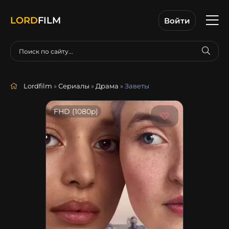
LORD
FILM
Войти
Lordfilm
»
Сериалы
»
Драма
» Заветы
FHD (1080p)