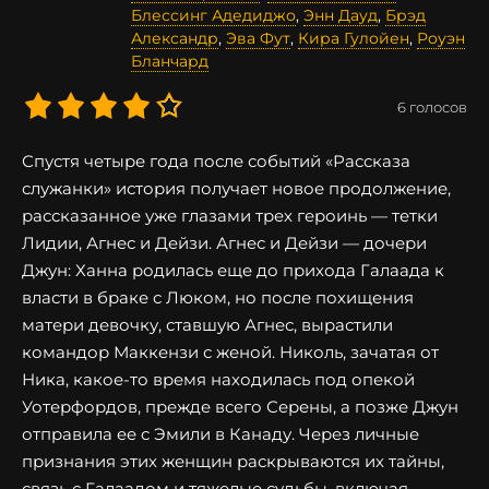
Блессинг Адедиджо
,
Энн Дауд
,
Брэд
Александр
,
Эва Фут
,
Кира Гулойен
,
Роуэн
Бланчард
6
голосов
Спустя четыре года после событий «Рассказа
служанки» история получает новое продолжение,
рассказанное уже глазами трех героинь — тетки
Лидии, Агнес и Дейзи. Агнес и Дейзи — дочери
Джун: Ханна родилась еще до прихода Галаада к
власти в браке с Люком, но после похищения
матери девочку, ставшую Агнес, вырастили
командор Маккензи с женой. Николь, зачатая от
Ника, какое-то время находилась под опекой
Уотерфордов, прежде всего Серены, а позже Джун
отправила ее с Эмили в Канаду. Через личные
признания этих женщин раскрываются их тайны,
связь с Галаадом и тяжелые судьбы, включая