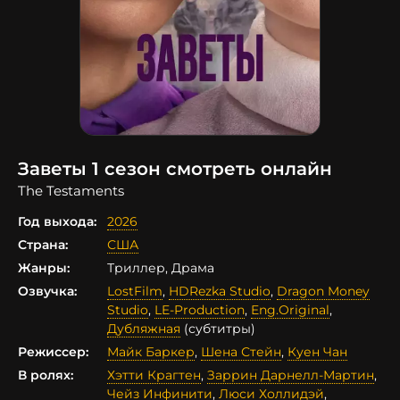
Заветы 1 сезон смотреть онлайн
The Testaments
Год выхода:
2026
Страна:
США
Жанры:
Триллер, Драма
Озвучка:
LostFilm
,
HDRezka Studio
,
Dragon Money
Studio
,
LE-Production
,
Eng.Original
,
Дубляжная
(субтитры)
Режиссер:
Майк Баркер
,
Шена Стейн
,
Куен Чан
В ролях:
Хэтти Крагтен
,
Заррин Дарнелл-Мартин
,
Чейз Инфинити
,
Люси Холлидэй
,