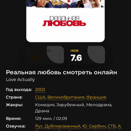
КИНОПОИСК
IMDB
7.9
7.6
Реальная любовь смотреть онлайн
Love Actually
Год выхода:
2003
Страна:
США
,
Великобритания
,
Франция
Жанры:
Комедия, Зарубежный, Мелодрама,
Драма
Время:
129 мин. / 02:09
Озвучка:
Рус. Дублированный
,
Ю. Сербин
,
СТБ
,
А.