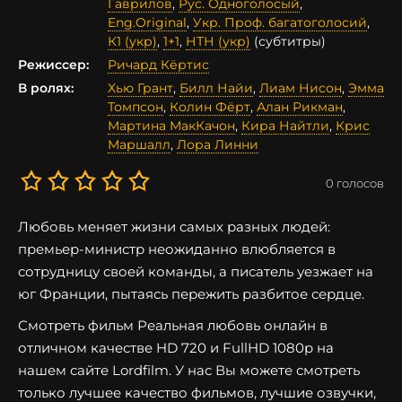
Гаврилов
,
Рус. Одноголосый
,
Eng.Original
,
Укр. Проф. багатоголосий
,
К1 (укр)
,
1+1
,
НТН (укр)
(субтитры)
Режиссер:
Ричард Кёртис
В ролях:
Хью Грант
,
Билл Найи
,
Лиам Нисон
,
Эмма
Томпсон
,
Колин Фёрт
,
Алан Рикман
,
Мартина МакКачон
,
Кира Найтли
,
Крис
Маршалл
,
Лора Линни
0
голосов
Любовь меняет жизни самых разных людей:
премьер-министр неожиданно влюбляется в
сотрудницу своей команды, а писатель уезжает на
юг Франции, пытаясь пережить разбитое сердце.
Смотреть фильм Реальная любовь онлайн в
отличном качестве HD 720 и FullHD 1080p на
нашем сайте Lordfilm. У нас Вы можете смотреть
только лучшее качество фильмов, лучшие озвучки,