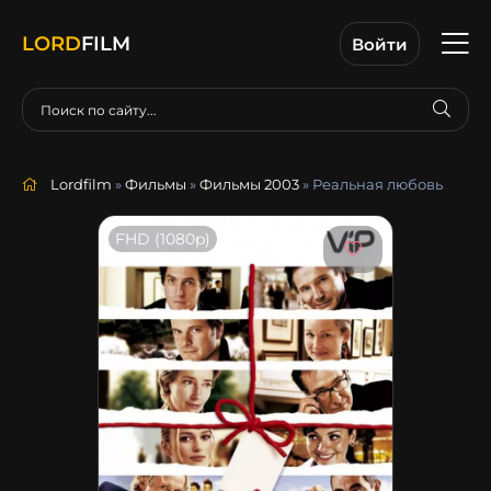
LORD
FILM
Войти
Lordfilm
»
Фильмы
»
Фильмы 2003
» Реальная любовь
FHD (1080p)