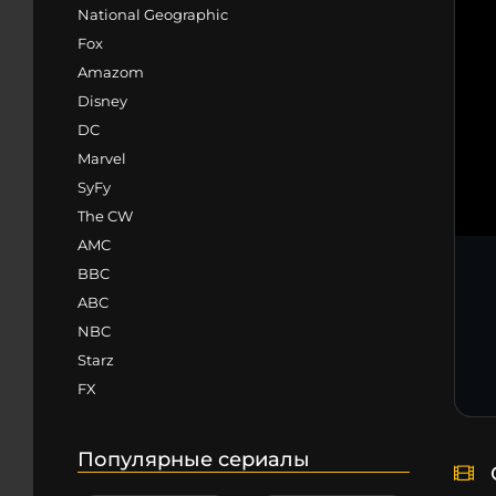
National Geographic
Fox
Amazom
Disney
DC
Marvel
SyFy
The CW
AMC
BBC
ABC
NBC
Starz
FX
Популярные сериалы