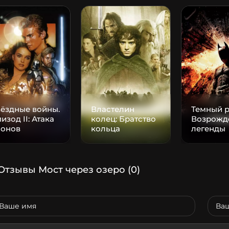
ёздные войны.
Властелин
Темный р
изод II: Атака
колец: Братство
Возрожд
лонов
кольца
легенды
Отзывы Мост через озеро
(0)