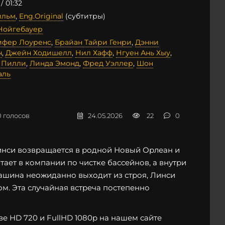
/ 01:32
ильм
,
Eng.Original
(субтитры)
Нойгебауер
фер Лоуренс
,
Брайан Тайри Генри
,
Дэнни
н
,
Джейн Ходишелл
,
Нил Хафф
,
Нгуен Ань Хыу
,
 Пилли
,
Линда Эмонд
,
Фред Уэллер
,
Шон
аль
0
голосов
24.05.2026
22
0
инси возвращается в родной Новый Орлеан и
ает в компании по чистке бассейнов, а внутри
машина неожиданно выходит из строя, Линси
м. Эта случайная встреча постепенно
е HD 720 и FullHD 1080p на нашем сайте