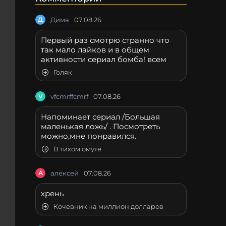
Д
Дима
07.08.26
Первый раз смотрю странно что
так мало лайков и в общем
активности сериал бомба! всем
Голяк
V
vfcmrffcmrf
07.08.26
Напоминает сериал /Большая
маленькая ложь/ . Посмотреть
можно,мне понравился.
В тихом омуте
А
алексей
07.08.26
хрень
Кочевник на миллион долларов