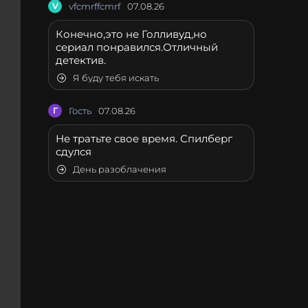
V
vfcmrffcmrf
07.08.26
Конечно,это не Голливуд,но
сериал понравился.Отличный
детектив.
Я буду тебя искать
Г
Гость
07.08.26
Не тратьте свое время. Спилберг
сдулся
День разоблачения