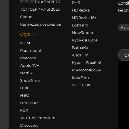
ТОП СЕРИАЛЫ 2026
RHS
Lord
ТОП СЕРИАЛЫ 2025
бесп
HDRezka
Скоро
HDRezka 18+
Календарь сериалов
LostFilm
App
NewStudio
Студии
Кубик в Кубе
MGM+
BaibaKo
Paramount
С
AlexFilm
Peacock
Кураж-Бамбей
Apple TV+
Многоголосый
Netflix
IdeaFilm
ShowTime
SOFTBOX
Hulu
HBO
HBO MAX
FOX
YouTube Premium
Discovery