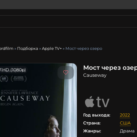
ordfilm
»
Подборка
»
Apple TV+
» Мост через озеро
Мост через озе
FHD (1080p)
Causeway
Год выхода:
2022
Страна:
США
Жанры:
Драма