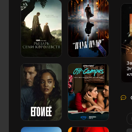
Зв
Эп
к