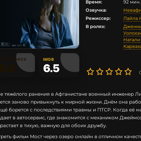
Время:
92 мин. 
Озвучка:
Неваф
Режиссер:
Лайла 
В ролях:
Дженни
Уолохэ
Натали
Карвах
КИНОПОИСК
IMDB
6.4
6.5
е тяжёлого ранения в Афганистане военный инженер Л
ется заново привыкнуть к мирной жизни. Днём она работ
ещё борется с последствиями травмы и ПТСР. Когда её 
дает в автосервис, где знакомится с механиком Джеймсо
растает в тихую, важную для обоих дружбу.
реть фильм Мост через озеро онлайн в отличном качеств