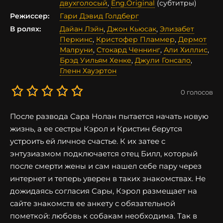
двухголосый
,
Eng.Original
(субтитры)
Режиссер:
Гари Дэвид Голдберг
В ролях:
Дайан Лэйн
,
Джон Кьюсак
,
Элизабет
Перкинс
,
Кристофер Пламмер
,
Дермот
Малруни
,
Стокард Ченнинг
,
Али Хиллис
,
Брэд Уильям Хенке
,
Джули Гонсало
,
Гленн Хауэртон
0
голосов
После развода Сара Нолан пытается начать новую
жизнь, а ее сестры Кэрол и Кристин берутся
устроить ей личное счастье. К их затее с
энтузиазмом подключается отец Билл, который
после смерти жены и сам нашел себе пару через
интернет и теперь уверен в таких знакомствах. Не
дожидаясь согласия Сары, Кэрол размещает на
сайте знакомств ее анкету с обязательной
пометкой: любовь к собакам необходима. Так в