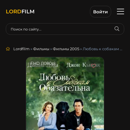
LORD
FILM
Войти
Lordfilm
»
Фильмы
»
Фильмы 2005
» Любовь к собакам обязательна
FHD (1080p)