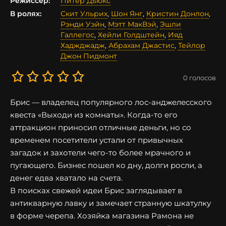
Режиссер:
Питер Дьюкс
В ролях:
Скит Ульрих
,
Шон Янг
,
Кристин Донлон
,
Рэнди Уэйн
,
Мэтт МакВэй
,
Эшли
Галлегос
,
Хейли Голдштейн
,
Ияд
Хаджджадж
,
Абрахам Джастис
,
Тейлор
Джон Пидмонт
0
голосов
Брис — владелец популярного лос-анджелесского
квеста «Выходи из комнаты». Когда-то его
аттракцион приносил отличные деньги, но со
временем посетители устали от привычных
загадок и захотели чего-то более мрачного и
пугающего. Бизнес пошел ко дну, долги росли, а
денег едва хватало на счета.
В поисках свежей идеи Брис заглядывает в
антикварную лавку и замечает странную шкатулку
в форме черепа. Хозяйка магазина Рамона не