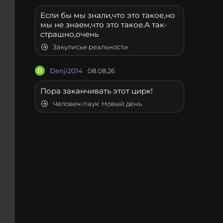
Если бы мы знали,что это такое,но
мы не знаем,что это такое.А так-
страшно,очень
Закулисье реальности
D
Denji2014
08.08.26
Пора заканчивать этот цирк!
Человек-паук: Новый день