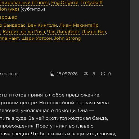
блированный (iTunes)
,
Eng.Original
,
Tretyakoff
ion (укр)
(субтитры)
ерошер
о Бандерас
,
Бен Кингсли
,
Лиам Макинтайр
,
е
,
Катрин де ла Роча
,
Чэд Линдберг
,
Дзиро Ван
,
лла Райт
,
Шари Уотсон
,
John Strong
0
голосов
18.05.2026
8
0
ты и готов принять любое предложение.
орговом центре. Но спокойной первая смена
я девочка, умоляющая о помощи. Она —
ть в суде. За ней охотится жестокая банда,
ровождения. Преступники во главе с
ляя следов. Чтобы выжить и защитить девочку,