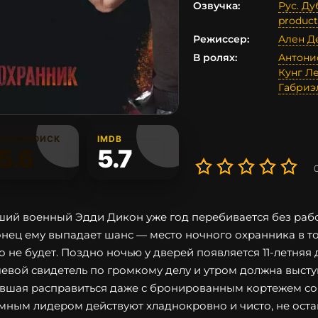
Озвучка:
Рус. Ду
product
Режиссер:
Ален Д
В ролях:
Антони
Кунг Л
Габриэ
КИНОПОИСК
IMDB
5.6
5.7
ий военный Эдди Дикон уже год перебивается без рабо
нец ему выпадает шанс — место ночного охранника в т
о не будет. Поздно ночью у дверей появляется 11-летня
евой свидетель по громкому делу и утром должна выступи
вшая расправиться даже с бронированным кортежем соп
мным лидером действуют хладнокровно и чисто, не остав