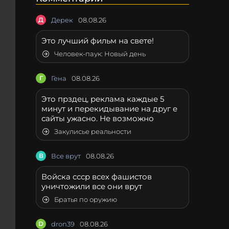
Д
Дерек
08.08.26
Это лучший фильм на свете!
Человек-паук: Новый день
Г
Гена
08.08.26
Это прздец, реклама каждые 5
минут и перекидывание на друг е
сайты ужасно. Не возможно
Закулисье реальности
В
Все врут
08.08.26
Войска ссср всех фашистов
уничтожили все они врут
Братья по оружию
D
dron39
08.08.26