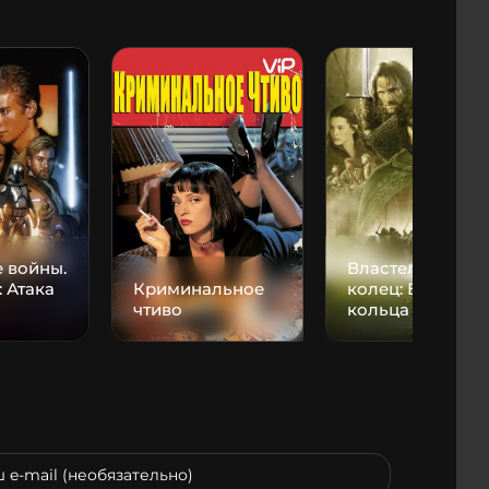
 войны.
Властелин
: Атака
Криминальное
колец: Братство
чтиво
кольца