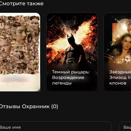
Смотрите также
Темный рыцарь:
Звёздные
Возрождение
Эпизод II
иды доброты
легенды
клонов
Отзывы Охранник
(0)