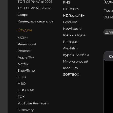
ТОП СЕРИАЛЫ 2026
Эдди
RHS
ТОП СЕРИАЛЫ 2025
HDRezka
Смот
Скоро
HDRezka 18+
Вы м
Календарь сериалов
LostFilm
NewStudio
Студии
Для
Кубик в Кубе
MGM+
BaibaKo
Paramount
AlexFilm
Peacock
Кураж-Бамбей
С
Apple TV+
Многоголосый
Netflix
IdeaFilm
ShowTime
SOFTBOX
Hulu
HBO
HBO MAX
FOX
YouTube Premium
Discovery