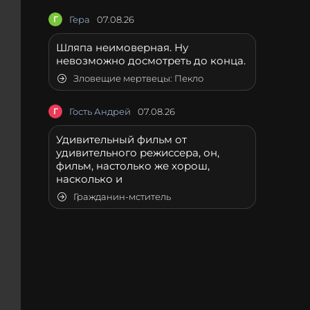
Г
Гера
07.08.26
Шляпа неимоверная. Ну
невозможно досмотреть до конца.
Зловещие мертвецы: Пекло
Г
Гость Андрей
07.08.26
Удивительный фильм от
удивительного режиссера, он,
фильм, настолько же хорош,
насколько и
Гражданин-мститель