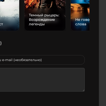
Темный рыцарь:
Возрождение
Не говори ни
ст
легенды
слова
)