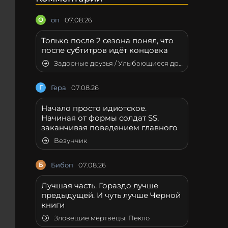
О
оп
07.08.26
Только после 2 сезона понял, что
после субтитров идёт концовка
Задорные друзья / Улыбающиеся друзья
Г
Гера
07.08.26
Начало просто идиотское.
Начиная от формы солдат SS,
заканчивая поведением главного
Везунчик
Б
Бибоп
07.08.26
Лучшая часть. Гораздо лучше
предыдущей. И чуть лучше Черной
книги
Зловещие мертвецы: Пекло