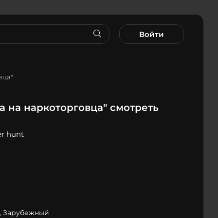
Войти
вца"
а на наркоторговца" смотреть
er hunt
, Зарубежный