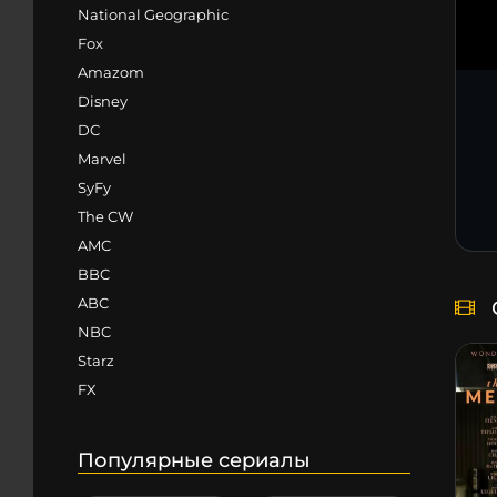
National Geographic
Fox
Amazom
Disney
DC
Marvel
SyFy
The CW
AMC
BBC
ABC
NBC
Starz
FX
Популярные сериалы