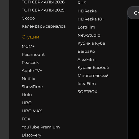
ТОП СЕРИАЛЫ 2026
RHS
ТОП СЕРИАЛЫ 2025
HDRezka
С
Скоро
HDRezka 18+
Календарь сериалов
LostFilm
NewStudio
Студии
Кубик в Кубе
MGM+
BaibaKo
Paramount
AlexFilm
Peacock
Кураж-Бамбей
Apple TV+
Многоголосый
Netflix
IdeaFilm
ShowTime
SOFTBOX
Hulu
HBO
HBO MAX
FOX
YouTube Premium
Discovery