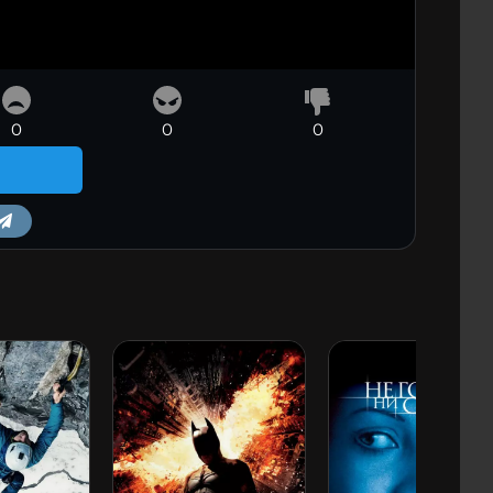
0
0
0
m