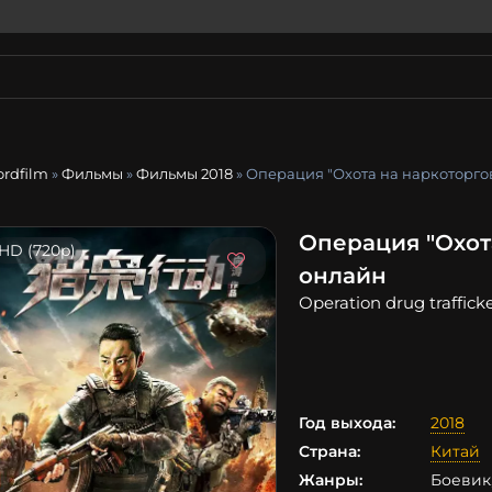
ordfilm
»
Фильмы
»
Фильмы 2018
» Операция "Охота на наркоторго
Операция "Охот
HD (720p)
онлайн
Оperation drug traffick
Год выхода:
2018
Страна:
Китай
Жанры:
Боевик