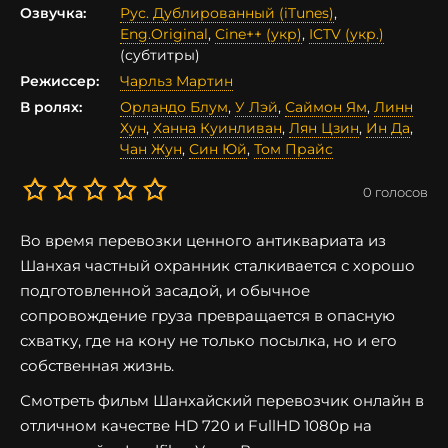
Озвучка:
Рус. Дублированный (iTunes)
,
Eng.Original
,
Cine++ (укр)
,
ICTV (укр.)
(субтитры)
Режиссер:
Чарльз Мартин
В ролях:
Орландо Блум
,
У Лэй
,
Саймон Ям
,
Линн
Хун
,
Ханна Куинливан
,
Лян Цзин
,
Ин Да
,
Чан Жун
,
Син Юй
,
Том Прайс
0
голосов
Во время перевозки ценного антиквариата из
Шанхая частный охранник сталкивается с хорошо
подготовленной засадой, и обычное
сопровождение груза превращается в опасную
схватку, где на кону не только посылка, но и его
собственная жизнь.
Смотреть фильм Шанхайский перевозчик онлайн в
отличном качестве HD 720 и FullHD 1080p на