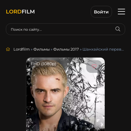
LORD
FILM
Войти
Lordfilm
»
Фильмы
»
Фильмы 2017
» Шанхайский перевозчик
FHD (1080p)