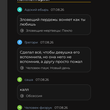
А
Адский ебырь
07.08.26
Зловещий пердежь: воняет как ты
любишь
Зловещие мертвецы: Пекло
Г
Грегори
07.08.26
Сделал всё, чтобы девушка его
вспомнила, но она него не
вспомнив, а другу просто пожал
Человек-паук: Новый день
С
саша
07.08.26
калл
Обсессия
Ч
Человек-физрук
07.08.26