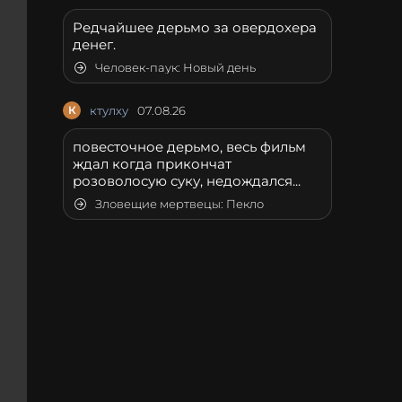
Редчайшее дерьмо за овердохера
денег.
Человек-паук: Новый день
К
ктулху
07.08.26
повесточное дерьмо, весь фильм
ждал когда прикончат
розоволосую суку, недождался...
Зловещие мертвецы: Пекло