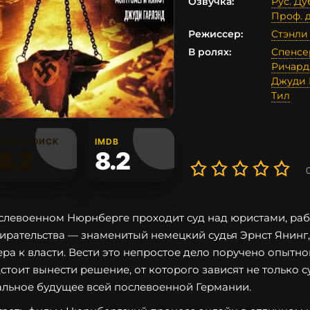
Озвучка:
Рус. Д
Проф. 
Режиссер:
Стэнли
В ролях:
Спенсе
Ричард
Джуди 
Тил
КИНОПОИСК
IMDB
8.2
8.2
слевоенном Нюрнберге проходит суд над юристами, раб
ирательства — знаменитый немецкий судья Эрнст Янинг
ера к власти. Вести это непростое дело поручено опытн
стоит вынести решение, от которого зависят не только с
льное будущее всей послевоенной Германии.