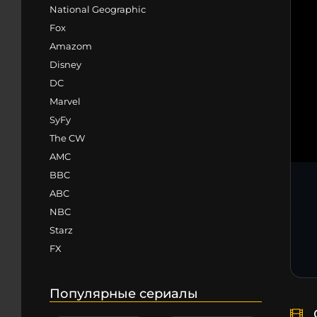
National Geographic
Fox
Amazom
Disney
DC
Marvel
SyFy
The CW
AMC
BBC
ABC
NBC
Starz
FX
Популярные сериалы