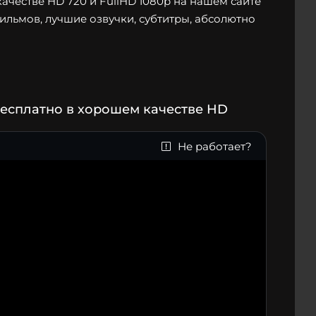
честве HD 720 и FullHD 1080p на нашем сайте
фильмов, лучшие озвучки, субтитры, абсолютно
есплатно в хорошем качестве HD
Не работает?