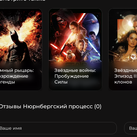
емный рыцарь:
Звёздные войны:
Звёздные
озрождение
Пробуждение
Эпизод II
егенды
Силы
клонов
Отзывы Нюрнбергский процесс
(0)