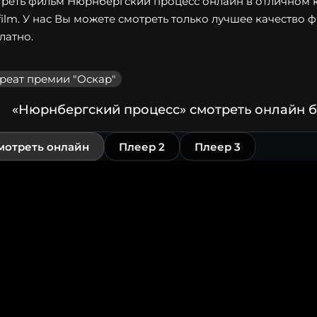
реть фильм Нюрнбергский процесс онлайн в отличном ка
film. У нас Вы можете смотреть только лучшее качество 
латно.
реат премии "Оскар"
«Нюрнбергский процесс» смотреть онлайн б
мотреть онлайн
Плеер 2
Плеер 3