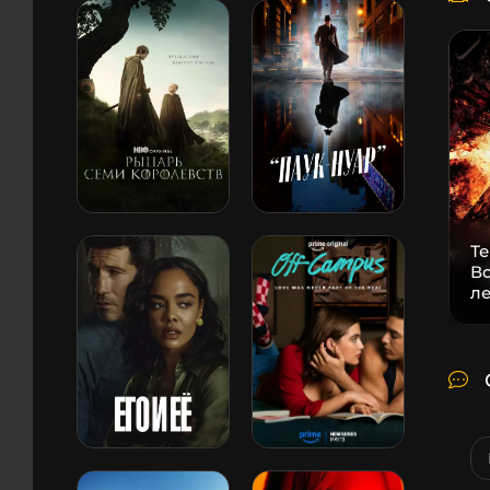
Т
В
л