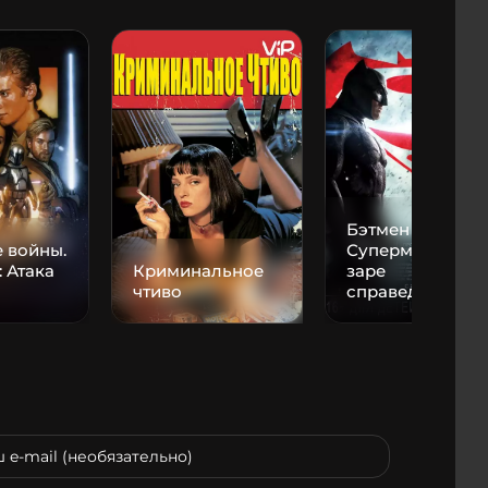
Бэтмен против
 войны.
Супермена: На
: Атака
Криминальное
заре
чтиво
справедливост