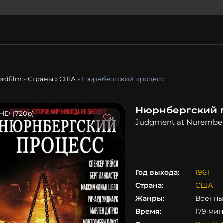
ordfilm
»
Страны
»
США
» Нюрнбергский процесс
Нюрнбергский 
HD (720p)
Judgment at Nurembe
Год выхода:
1961
Страна:
США
Жанры:
Военны
Время:
179 мин.