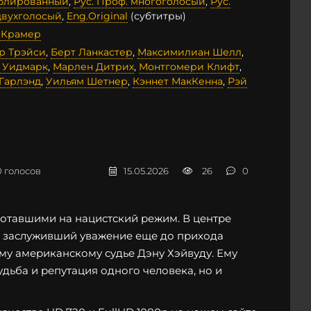
ублированный
,
Рус. Проф. многоголосый
,
Рус.
двухголосый
,
Eng.Original
(субтитры)
 Крамер
р Трэйси
,
Берт Ланкастер
,
Максимилиан Шелл
,
 Уидмарк
,
Марлен Дитрих
,
Монтгомери Клифт
,
Гарлэнд
,
Уильям Шетнер
,
Кэннет МакКенна
,
Рэй
0
голосов
15.05.2026
26
0
отавшими на нацистский режим. В центре
, заслуживший уважение еще до прихода
ому американскому судье Дэну Хэйвуду. Ему
удьба и репутация одного человека, но и