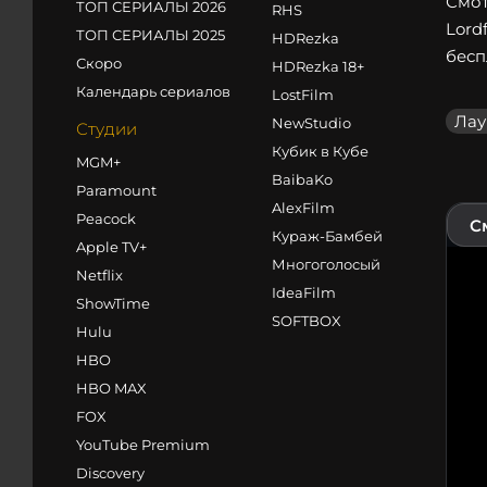
Смот
ТОП СЕРИАЛЫ 2026
RHS
Lord
ТОП СЕРИАЛЫ 2025
HDRezka
бесп
Скоро
HDRezka 18+
Календарь сериалов
LostFilm
Лау
NewStudio
Студии
Кубик в Кубе
MGM+
BaibaKo
Paramount
AlexFilm
Peacock
С
Кураж-Бамбей
Apple TV+
Многоголосый
Netflix
IdeaFilm
ShowTime
SOFTBOX
Hulu
HBO
HBO MAX
FOX
YouTube Premium
Discovery