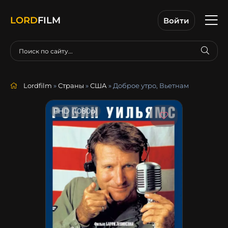
LORD
FILM
Войти
Lordfilm
»
Страны
»
США
» Доброе утро, Вьетнам
FHD (1080p)