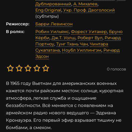
Дублированный
,
А. Михалев
,
Eng.Original
,
Укр. Проф. Двоголосий
(субтитры)
Режиссер:
Барри Левинсон
В ролях:
Робин Уильямс
,
Форест Уитакер
,
Бруно
Кёрби
,
Дж.Т. Уолш
,
Роберт Вул
,
Ричард
Портноу
,
Тунг Тхань Чан
,
Чинтара
Сукапатана
,
Ноубл Уиллингэм
,
Ричард
Эдсон
0
голосов
В 1965 году Вьетнам для американских военных
кажется почти райским местом: солнце, курортная
атмосфера, легкая служба и ощущение
беззаботности. Всё меняется с появлением на
армейском радио нового ведущего — Эдриана
Кронауэра. Его первый эфир взрывает тишину не
бомбами, а смехом.