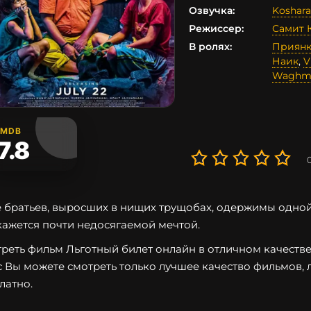
Озвучка:
Koshara
Режиссер:
Самит 
В ролях:
Приянк
Наик
,
V
Waghm
IMDB
7.8
 братьев, выросших в нищих трущобах, одержимы одной 
кажется почти недосягаемой мечтой.
реть фильм Льготный билет онлайн в отличном качестве 
с Вы можете смотреть только лучшее качество фильмов, 
латно.