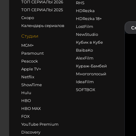
ТОП СЕРИАЛЫ 2026
RHS
ТОП СЕРИАЛЫ 2025
HDRezka
Скоро
HDRezka 18+
Календарь сериалов
LostFilm
С
NewStudio
Студии
Кубик в Кубе
MGM+
BaibaKo
Paramount
AlexFilm
Peacock
Кураж-Бамбей
Apple TV+
Многоголосый
Netflix
IdeaFilm
ShowTime
SOFTBOX
Hulu
HBO
HBO MAX
FOX
YouTube Premium
Discovery