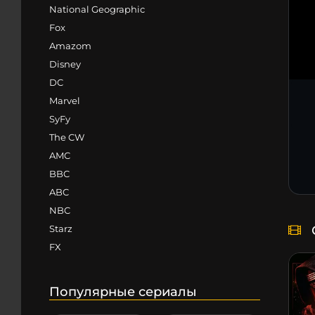
National Geographic
Fox
Amazom
Disney
DC
Marvel
SyFy
The CW
AMC
BBC
ABC
NBC
Starz
FX
Популярные сериалы