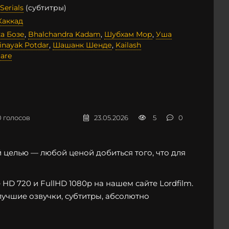
Serials
(субтитры)
Каккад
а Бозе
,
Bhalchandra Kadam
,
Шубхам Мор
,
Уша
inayak Potdar
,
Шашанк Шенде
,
Kailash
are
0
голосов
23.05.2026
5
0
целью — любой ценой добиться того, что для
HD 720 и FullHD 1080p на нашем сайте Lordfilm.
лучшие озвучки, субтитры, абсолютно