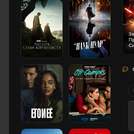
Зв
П
С