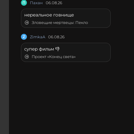
П
Пахан
06.08.26
нереальное говнище
Зловещие мертвецы: Пекло
Z
ZimkaA
06.08.26
супер фильм 👎
Проект «Конец света»