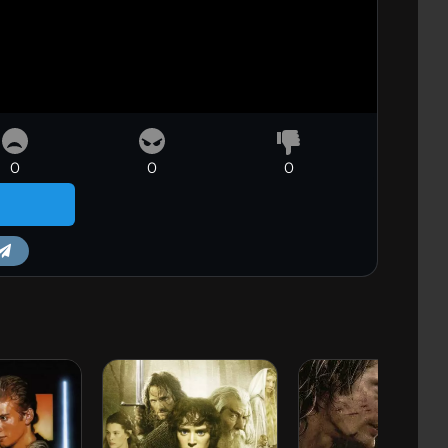
0
0
0
m