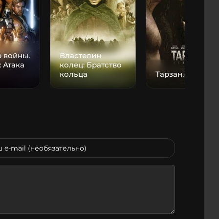
 войны.
Властелин
: Атака
колец: Братство
кольца
Тарзан. Легенда