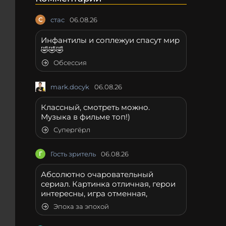
С
стас
06.08.26
Инфантилы и соплежуи спасут мир
🤣🤣🤣
Обсессия
mark.docyk
06.08.26
Классный, смотреть можно.
Музыка в фильме топ!)
Супергёрл
Г
Гость зритель
06.08.26
Абсолютно очаровательный
сериал. Картинка отличная, герои
интересны, игра отменная,
Эпоха за эпохой