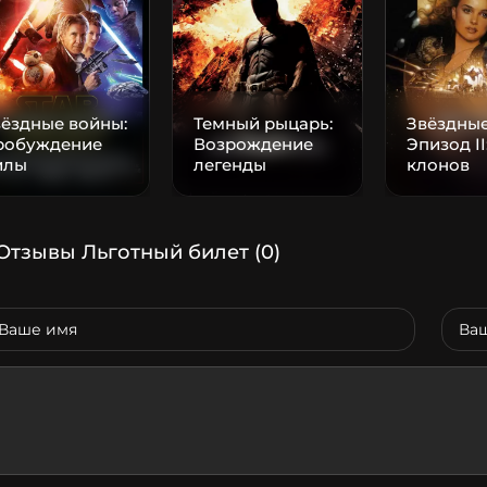
ёздные войны:
Темный рыцарь:
Звёздные
робуждение
Возрождение
Эпизод II
илы
легенды
клонов
Отзывы Льготный билет
(0)