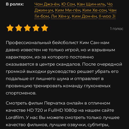
В ролях:
Чон Джэ-ён
,
Ю Сон
,
Кан Щин-иль
,
Чо
Джин-ун
,
Ким Ми-гён
,
Ким Хе-сон
,
Чан
Ги-бом
,
Ли Хён-у
,
Ким Дон-ён
,
Il-woo Ji
1
голос
Профессиональный бейсболист Ким Сан-нам
давно известен не только игрой, но и взрывным
характером, из-за которого постоянно
оказывается в центре скандалов. После очередной
громкой выходки руководство решает убрать его
подальше от лишнего шума и отправляет в
провинцию тренировать команду глухонемых
спортсменов.
Смотреть фильм Перчатка онлайн в отличном
качестве HD 720 и FullHD 1080p на нашем сайте
Lordfilm. У нас Вы можете смотреть только лучшее
качество фильмов, лучшие озвучки, субтитры,