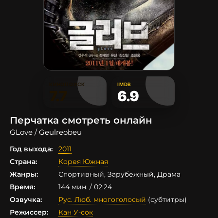
КИНОПОИСК
IMDB
7.7
6.9
Перчатка смотреть онлайн
GLove / Geulreobeu
Год выхода:
2011
Страна:
Корея Южная
Жанры:
Спортивный, Зарубежный, Драма
Время:
144 мин. / 02:24
Озвучка:
Рус. Люб. многоголосый
(субтитры)
Режиссер:
Кан У-сок