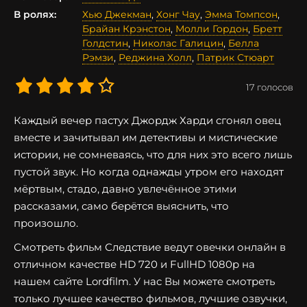
В ролях:
Хью Джекман
,
Хонг Чау
,
Эмма Томпсон
,
Брайан Крэнстон
,
Молли Гордон
,
Бретт
Голдстин
,
Николас Галицин
,
Белла
Рэмзи
,
Реджина Холл
,
Патрик Стюарт
17
голосов
Каждый вечер пастух Джордж Харди сгонял овец
вместе и зачитывал им детективы и мистические
истории, не сомневаясь, что для них это всего лишь
пустой звук. Но когда однажды утром его находят
мёртвым, стадо, давно увлечённое этими
рассказами, само берётся выяснить, что
произошло.
Смотреть фильм Следствие ведут овечки онлайн в
отличном качестве HD 720 и FullHD 1080p на
нашем сайте Lordfilm. У нас Вы можете смотреть
только лучшее качество фильмов, лучшие озвучки,