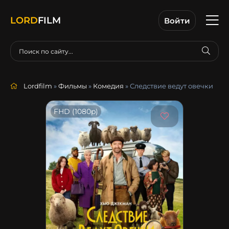
LORD
FILM
Войти
Lordfilm
»
Фильмы
»
Комедия
» Следствие ведут овечки
FHD (1080p)