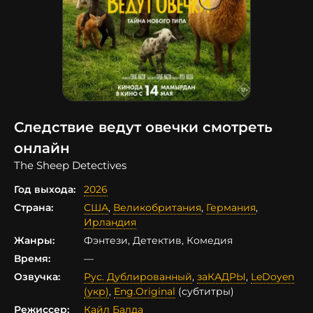
Следствие ведут овечки смотреть
онлайн
The Sheep Detectives
Год выхода:
2026
Страна:
США
,
Великобритания
,
Германия
,
Ирландия
Жанры:
Фэнтези, Детектив, Комедия
Время:
—
Озвучка:
Рус. Дублированный
,
заКАДРЫ
,
LeDoyen
(укр)
,
Eng.Original
(субтитры)
Режиссер:
Кайл Балда