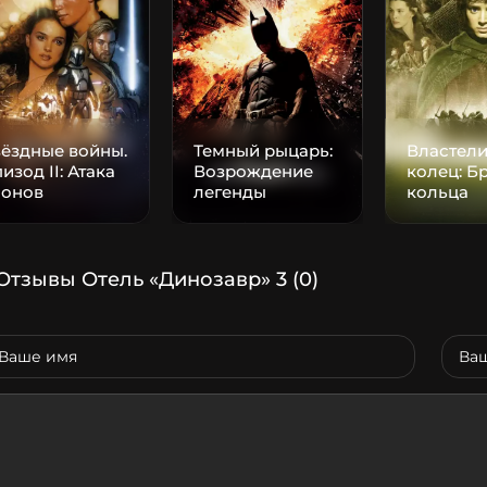
ёздные войны.
Темный рыцарь:
Властел
изод II: Атака
Возрождение
колец: Б
лонов
легенды
кольца
Отзывы Отель «Динозавр» 3
(0)