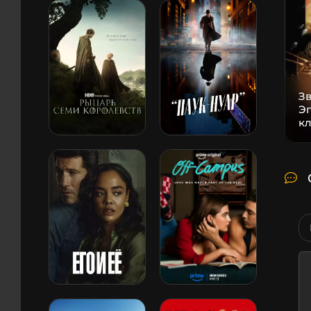
Зв
Эп
к