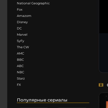
National Geographic
Fox
Amazom
Disney
DC
Marvel
SyFy
The CW
AMC
BBC
ABC
NBC
Starz
FX
Популярные сериалы