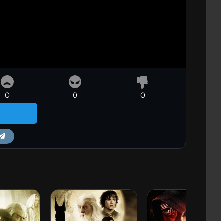
0
0
0
m