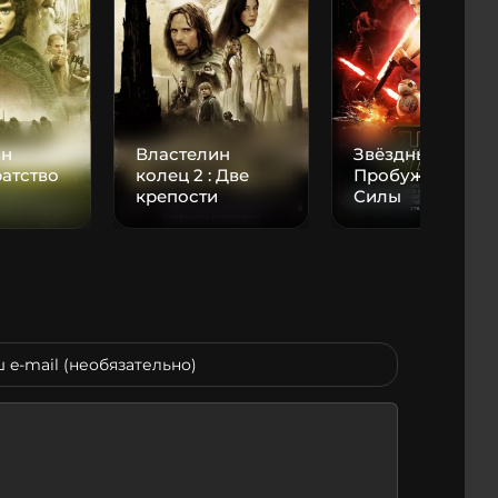
ин
Властелин
Звёздные войны
ратство
колец 2 : Две
Пробуждение
крепости
Силы