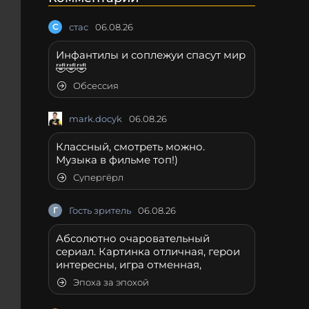
С
стас
06.08.26
Инфантилы и соплежуи спасут мир
🤣🤣🤣
Обсессия
mark.docyk
06.08.26
Классный, смотреть можно.
Музыка в фильме топ!)
Супергёрл
Г
Гость зритель
06.08.26
Абсолютно очаровательный
сериал. Картинка отличная, герои
интересны, игра отменная,
Эпоха за эпохой