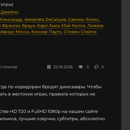
титры)
-Джеймс
 Александр
,
Alexandra DeCaluwe
,
Саймон Эллис
,
 Фрэнсис Браун
,
Карл Хьюз
,
Мэй Келли
,
Лианна
Маркус Мэсси
,
Коннор Паулс
,
Стивен Стейли
0
голосов
22.05.2026
5
0
 где по коридорам бродят динозавры. Чтобы
ать в жестоких играх, правила которых не
тве HD 720 и FullHD 1080p на нашем сайте
фильмов, лучшие озвучки, субтитры, абсолютно