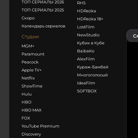
ТОП СЕРИАЛЫ 2026
RHS
ТОП СЕРИАЛЫ 2025
HDRezka
Скоро
HDRezka 18+
Календарь сериалов
LostFilm
NewStudio
С
Студии
Кубик в Кубе
MGM+
BaibaKo
Paramount
AlexFilm
Peacock
Кураж-Бамбей
Apple TV+
Многоголосый
Netflix
IdeaFilm
ShowTime
SOFTBOX
Hulu
HBO
HBO MAX
FOX
YouTube Premium
Discovery