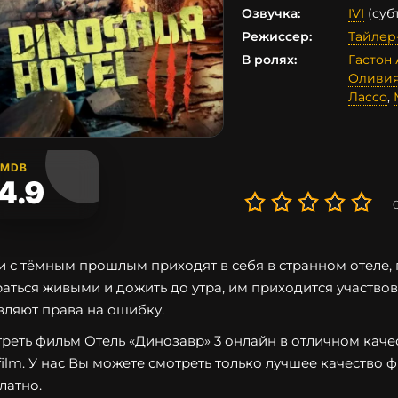
Озвучка:
IVI
(суб
Режиссер:
Тайлер
В ролях:
Гастон
Оливия
Лассо
,
IMDB
4.9
 с тёмным прошлым приходят в себя в странном отеле,
аться живыми и дожить до утра, им приходится участвов
вляют права на ошибку.
реть фильм Отель «Динозавр» 3 онлайн в отличном качес
film. У нас Вы можете смотреть только лучшее качество 
латно.