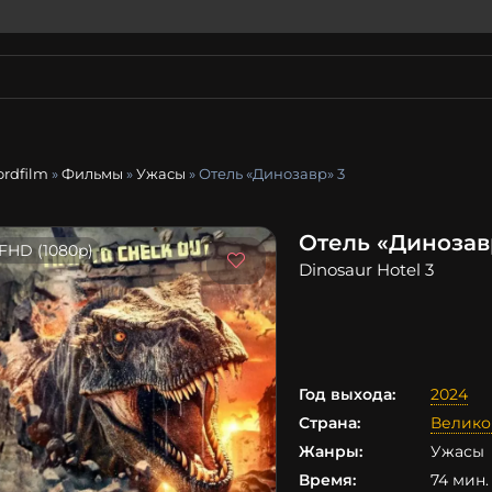
ordfilm
»
Фильмы
»
Ужасы
» Отель «Динозавр» 3
Отель «Динозав
FHD (1080p)
Dinosaur Hotel 3
Год выхода:
2024
Страна:
Велико
Жанры:
Ужасы
Время:
74 мин. 