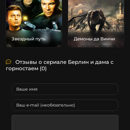
Звездный путь
Демоны да Винчи
Отзывы о сериале Берлин и дама с
горностаем
(0)