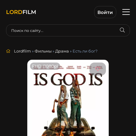
LORD
FILM
Войти
Lordfilm
»
Фильмы
»
Драма
» Есть ли бог?
FHD (1080p)