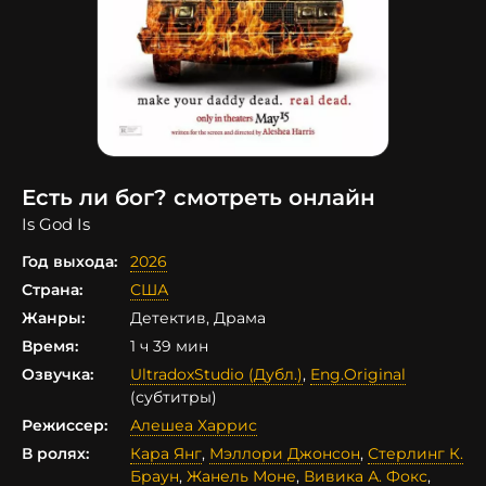
Есть ли бог? смотреть онлайн
Is God Is
Год выхода:
2026
Страна:
США
Жанры:
Детектив, Драма
Время:
1 ч 39 мин
Озвучка:
UltradoxStudio (Дубл.)
,
Eng.Original
(субтитры)
Режиссер:
Алешеа Харрис
В ролях:
Кара Янг
,
Мэллори Джонсон
,
Стерлинг К.
Браун
,
Жанель Моне
,
Вивика А. Фокс
,