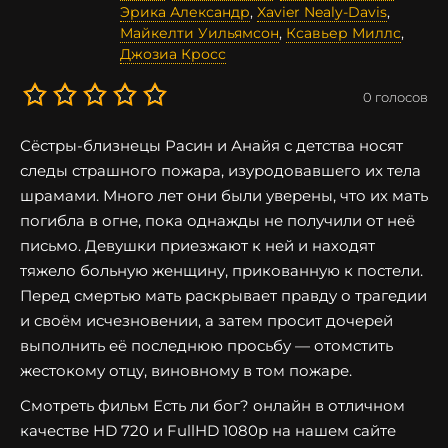
Эрика Александр
,
Xavier Nealy-Davis
,
Майкелти Уильямсон
,
Ксавьер Миллс
,
Джозиа Кросс
0
голосов
Сёстры-близнецы Расин и Анайя с детства носят
следы страшного пожара, изуродовавшего их тела
шрамами. Много лет они были уверены, что их мать
погибла в огне, пока однажды не получили от неё
письмо. Девушки приезжают к ней и находят
тяжело больную женщину, прикованную к постели.
Перед смертью мать раскрывает правду о трагедии
и своём исчезновении, а затем просит дочерей
выполнить её последнюю просьбу — отомстить
жестокому отцу, виновному в том пожаре.
Смотреть фильм Есть ли бог? онлайн в отличном
качестве HD 720 и FullHD 1080p на нашем сайте