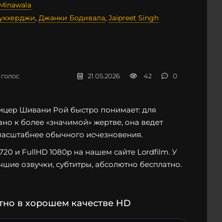
 Minawala
укхерджи
,
Джанки Бодивала
,
Jaipreet Singh
голос
21.05.2026
42
0
фицер Шивани Рой быстро понимает: для
но к более «значимой» жертве, она ведет
 масштабнее обычного исчезновения.
0 и FullHD 1080p на нашем сайте Lordfilm. У
чшие озвучки, субтитры, абсолютно бесплатно.
тно в хорошем качестве HD