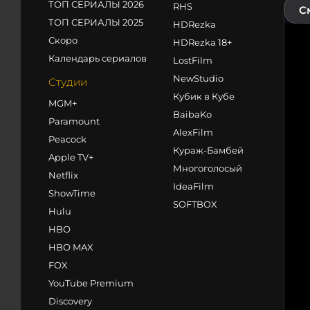
ТОП СЕРИАЛЫ 2026
RHS
С
ТОП СЕРИАЛЫ 2025
HDRezka
Скоро
HDRezka 18+
Календарь сериалов
LostFilm
NewStudio
Студии
Кубик в Кубе
MGM+
BaibaKo
Paramount
AlexFilm
Peacock
Кураж-Бамбей
Apple TV+
Многоголосый
Netflix
IdeaFilm
ShowTime
SOFTBOX
Hulu
HBO
HBO MAX
FOX
YouTube Premium
Discovery