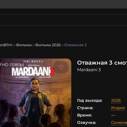
ordfilm
»
Фильмы
»
Фильмы 2026
» Отважная 3
Отважная 3 смо
FHD (1080p)
Mardaani 3
Год выхода:
2026
Страна:
Индия
Время:
—
Озвучка:
Синема