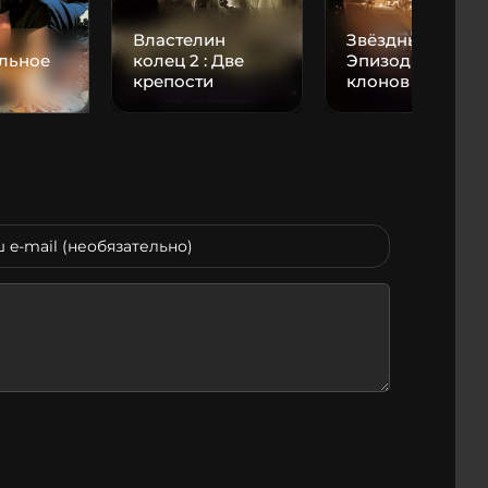
Властелин
Звёздные войны
льное
колец 2 : Две
Эпизод II: Атака
крепости
клонов