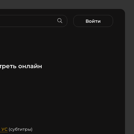
Войти
треть онлайн
 УС
(субтитры)