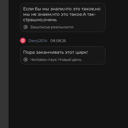
Если бы мы знали,что это такое,но
мы не знаем,что это такое.А так-
страшно,очень
Закулисье реальности
D
Denji2014
08.08.26
Пора заканчивать этот цирк!
Человек-паук: Новый день