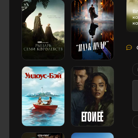
В
ко
к