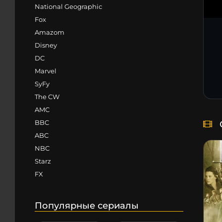
National Geographic
Fox
Amazom
Disney
DC
Marvel
SyFy
The CW
AMC
BBC
ABC
NBC
Starz
FX
Популярные сериалы