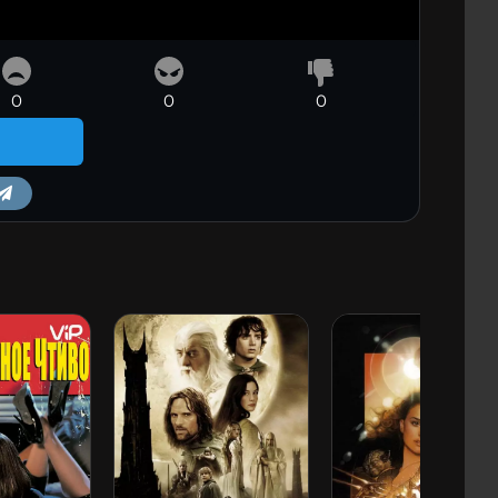
0
0
0
m