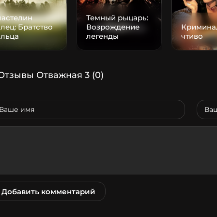
ластелин
Темный рыцарь:
лец: Братство
Возрождение
Кримина
ольца
легенды
чтиво
Отзывы Отважная 3
(0)
Добавить комментарий