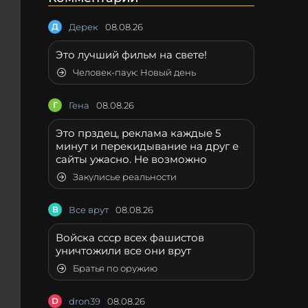
Д
Дерек
08.08.26
Это лучший фильм на свете!
Человек-паук: Новый день
Г
Гена
08.08.26
Это прздец, реклама каждые 5
минут и перекидывание на друг е
сайты ужасно. Не возможно
Закулисье реальности
В
Все врут
08.08.26
Войска ссср всех фашистов
уничтожили все они врут
Братья по оружию
D
dron39
08.08.26