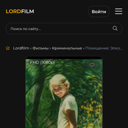
LORD
FILM
Войти
Lordfilm
»
Фильмы
»
Криминальные
» Похищение: Элизабет Смарт
FHD (1080p)