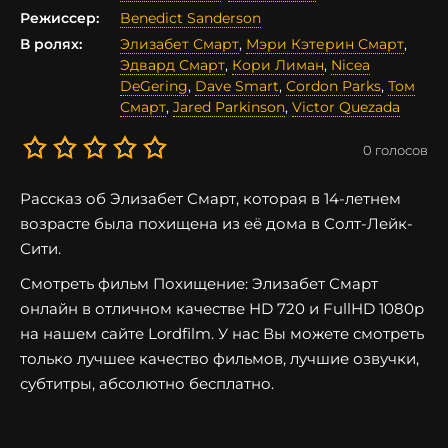
Режиссер:
Benedict Sanderson
В ролях:
Элизабет Смарт
,
Мэри Кэтерин Смарт
,
Эдвард Смарт
,
Кори Лиман
,
Nicea
DeGering
,
Dave Smart
,
Cordon Parks
,
Том
Смарт
,
Jared Parkinson
,
Victor Quezada
0
голосов
Рассказ об Элизабет Смарт, которая в 14-летнем
возрасте была похищена из её дома в Солт-Лейк-
Сити.
Смотреть фильм Похищение: Элизабет Смарт
онлайн в отличном качестве HD 720 и FullHD 1080p
на нашем сайте Lordfilm. У нас Вы можете смотреть
только лучшее качество фильмов, лучшие озвучки,
субтитры, абсолютно бесплатно.