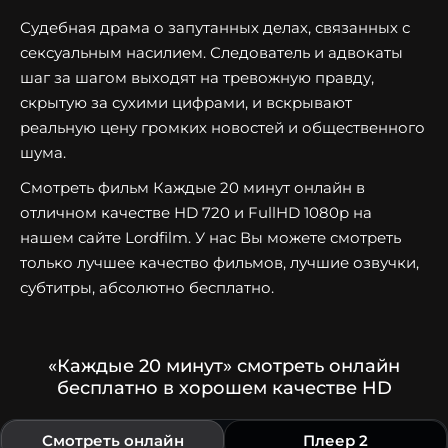
Судебная драма о запутанных делах, связанных с
сексуальным насилием. Следователь и адвокаты
шаг за шагом выходят на тревожную правду,
скрытую за сухими цифрами, и вскрывают
реальную цену громких новостей и общественного
шума.
Смотреть фильм Каждые 20 минут онлайн в
отличном качестве HD 720 и FullHD 1080p на
нашем сайте Lordfilm. У нас Вы можете смотреть
только лучшее качество фильмов, лучшие озвучки,
субтитры, абсолютно бесплатно.
«Каждые 20 минут» смотреть онлайн
бесплатно в хорошем качестве HD
Смотреть онлайн
Плеер 2