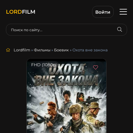
LORD
FILM
Войти
Lordfilm
»
Фильмы
»
Боевик
» Охота вне закона
FHD (1080p)