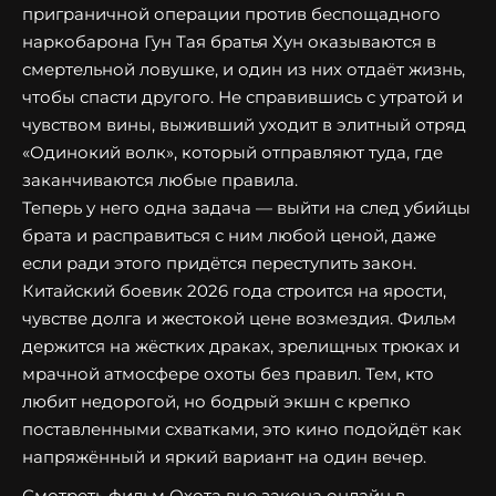
приграничной операции против беспощадного
наркобарона Гун Тая братья Хун оказываются в
смертельной ловушке, и один из них отдаёт жизнь,
чтобы спасти другого. Не справившись с утратой и
чувством вины, выживший уходит в элитный отряд
«Одинокий волк», который отправляют туда, где
заканчиваются любые правила.
Теперь у него одна задача — выйти на след убийцы
брата и расправиться с ним любой ценой, даже
если ради этого придётся переступить закон.
Китайский боевик 2026 года строится на ярости,
чувстве долга и жестокой цене возмездия. Фильм
держится на жёстких драках, зрелищных трюках и
мрачной атмосфере охоты без правил. Тем, кто
любит недорогой, но бодрый экшн с крепко
поставленными схватками, это кино подойдёт как
напряжённый и яркий вариант на один вечер.
Смотреть фильм Охота вне закона онлайн в