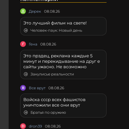
Д
Дерек
08.08.26
Это лучший фильм на свете!
Человек-паук: Новый день
Г
Гена
08.08.26
Это прздец, реклама каждые 5
минут и перекидывание на друг е
сайты ужасно. Не возможно
Закулисье реальности
В
Все врут
08.08.26
Войска ссср всех фашистов
уничтожили все они врут
Братья по оружию
D
dron39
08.08.26