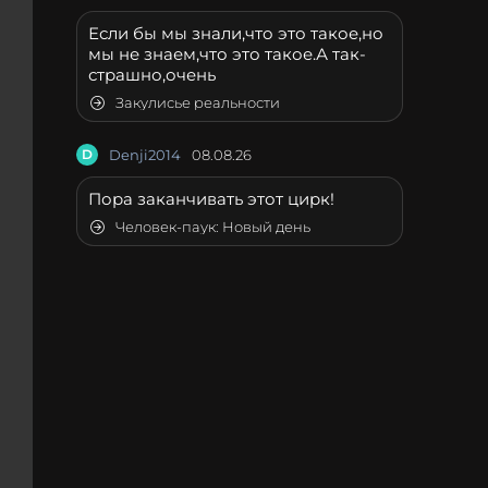
Если бы мы знали,что это такое,но
мы не знаем,что это такое.А так-
страшно,очень
Закулисье реальности
D
Denji2014
08.08.26
Пора заканчивать этот цирк!
Человек-паук: Новый день