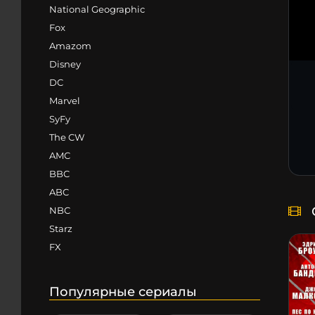
National Geographic
Fox
Amazom
Disney
DC
Marvel
SyFy
The CW
AMC
BBC
ABC
NBC
Starz
FX
Популярные сериалы