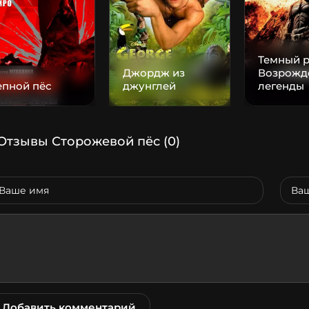
Темный р
Джордж из
Возрожд
епной пёс
джунглей
легенды
Отзывы Сторожевой пёс
(0)
Добавить комментарий