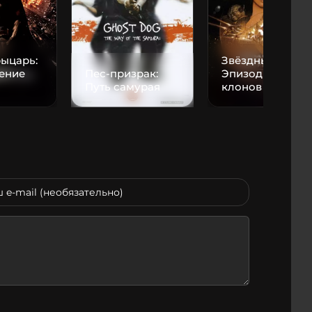
ыцарь:
Звёздные войны
ение
Пес-призрак:
Эпизод II: Атака
Путь самурая
клонов