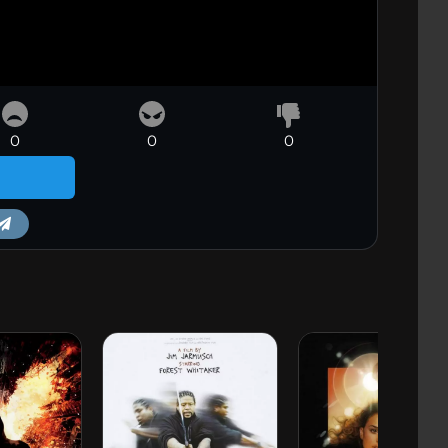
0
0
0
m