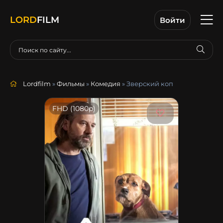
LORD
FILM
Войти
Lordfilm
»
Фильмы
»
Комедия
» Зверский коп
FHD (1080p)