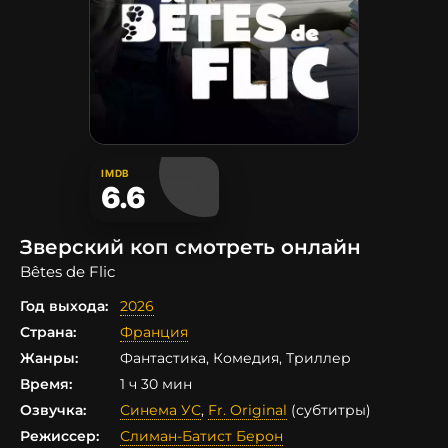
IMDB
6.6
Зверский коп смотреть онлайн
Bêtes de Flic
Год выхода:
2026
Страна:
Франция
Жанры:
Фантастика, Комедия, Триллер
Время:
1 ч 30 мин
Озвучка:
Синема УС
,
Fr. Original
(субтитры)
Режиссер:
Слиман-Батист Берон