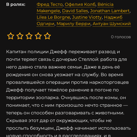
В ролях:
Фред Тесто
,
Офелия Колб
,
Bénicia
Makengele
,
David Salles
,
Jonathan Lambert
,
Lilea Le Borgne
,
Justine Viotty
,
Наджиб
Одгири
,
Марилу Берри
,
Антуан Шумский
0
голосов
Капитан полиции Джефф переживает развод и
почти теряет связь с дочерью Стеллой: работа для
него давно стала важнее семьи. Даже в день её
рождения он снова уезжает на службу. Во время
провалившейся операции против наркоторговцев
Джефф получает тяжёлое ранение в погоне по
территории зоопарка. Очнувшись после комы, он
понимает, что с ним произошло нечто странное —
теперь он способен разговаривать с животными.
Скрывая этот дар от окружающих, чтобы не
прослыть безумцем, Джефф начинает использовать
новую способность и в расследованиях, и в