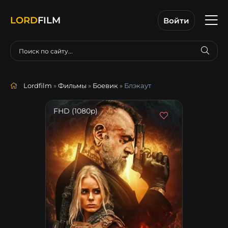
LORD
FILM
Войти
Lordfilm
»
Фильмы
»
Боевик
» Блэкаут
FHD (1080p)