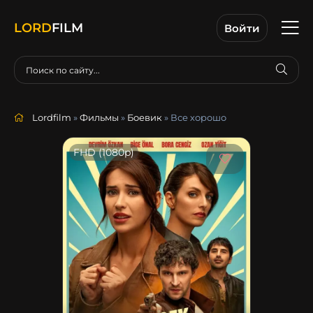
LORD
FILM
Войти
Lordfilm
»
Фильмы
»
Боевик
» Все хорошо
FHD (1080p)