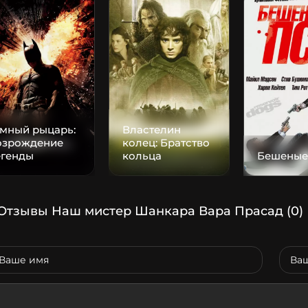
емный рыцарь:
Властелин
озрождение
колец: Братство
егенды
кольца
Бешеные
Отзывы Наш мистер Шанкара Вара Прасад
(0)