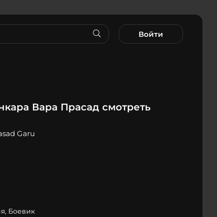
Войти
кара Вара Прасад смотреть
asad Garu
я, Боевик