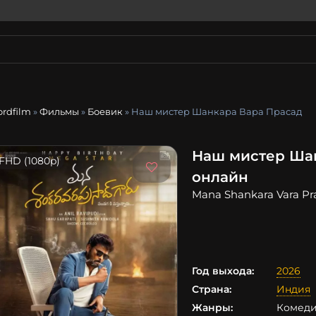
ordfilm
»
Фильмы
»
Боевик
» Наш мистер Шанкара Вара Прасад
Наш мистер Шан
FHD (1080p)
онлайн
Mana Shankara Vara Pr
Год выхода:
2026
Страна:
Индия
Жанры:
Комеди