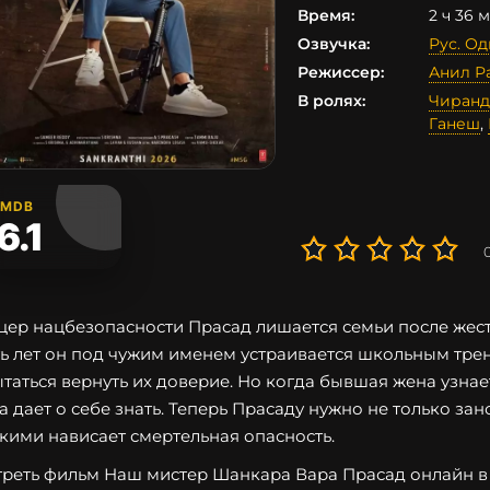
Время:
2 ч 36 
Озвучка:
Рус. О
Режиссер:
Анил Р
В ролях:
Чиран
Ганеш
,
IMDB
6.1
ер нацбезопасности Прасад лишается семьи после жестк
ь лет он под чужим именем устраивается школьным трен
таться вернуть их доверие. Но когда бывшая жена узнае
а дает о себе знать. Теперь Прасаду нужно не только зано
кими нависает смертельная опасность.
реть фильм Наш мистер Шанкара Вара Прасад онлайн в о