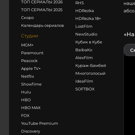
ТОП СЕРИАЛЫ 2026
RHS
наше
ТОП СЕРИАЛЫ 2025
абсо
HDRezka
Скоро
HDRezka 18+
Календарь сериалов
LostFilm
«На
NewStudio
Студии
Кубик в Кубе
MGM+
BaibaKo
С
Paramount
AlexFilm
Peacock
Кураж-Бамбей
Apple TV+
Многоголосый
Netflix
IdeaFilm
ShowTime
SOFTBOX
Hulu
HBO
HBO MAX
FOX
YouTube Premium
Discovery