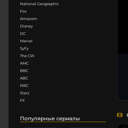
National Geographic
Fox
Amazom
Disney
DC
Marvel
SyFy
The CW
AMC
BBC
ABC
NBC
Starz
FX
Популярные сериалы