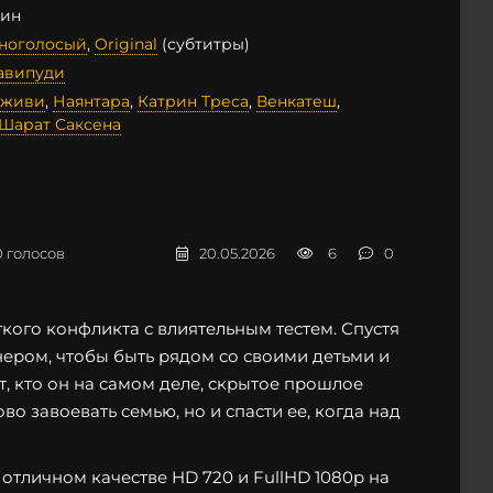
мин
дноголосый
,
Original
(субтитры)
авипуди
дживи
,
Наянтара
,
Катрин Треса
,
Венкатеш
,
Шарат Саксена
0
голосов
20.05.2026
6
0
ого конфликта с влиятельным тестем. Спустя
ером, чтобы быть рядом со своими детьми и
т, кто он на самом деле, скрытое прошлое
во завоевать семью, но и спасти ее, когда над
тличном качестве HD 720 и FullHD 1080p на