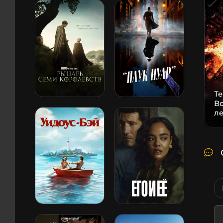
Т
В
л