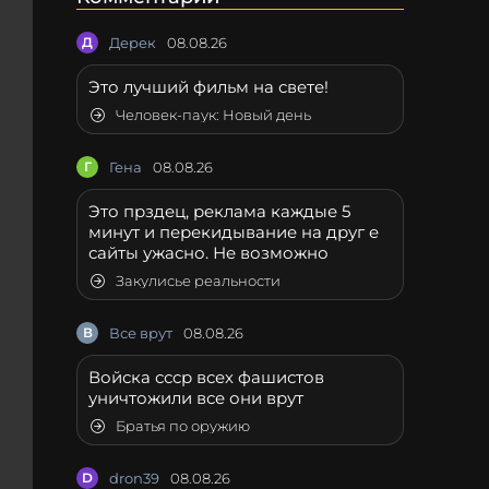
Д
Дерек
08.08.26
Это лучший фильм на свете!
Человек-паук: Новый день
Г
Гена
08.08.26
Это прздец, реклама каждые 5
минут и перекидывание на друг е
сайты ужасно. Не возможно
Закулисье реальности
В
Все врут
08.08.26
Войска ссср всех фашистов
уничтожили все они врут
Братья по оружию
D
dron39
08.08.26