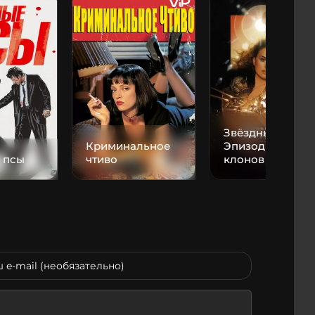
Звёздные войны
Криминальное
Эпизод II: Атака
 псы
чтиво
клонов