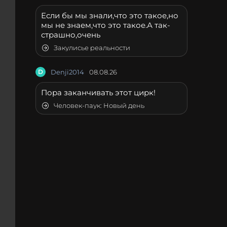
Если бы мы знали,что это такое,но
мы не знаем,что это такое.А так-
страшно,очень
Закулисье реальности
D
Denji2014
08.08.26
Пора заканчивать этот цирк!
Человек-паук: Новый день