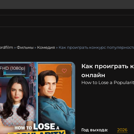
ordfilm
»
Фильмы
»
Комедия
» Как проиграть конкурс популярност
Как проиграть 
FHD (1080p)
онлайн
How to Lose a Populari
Год выхода:
2026