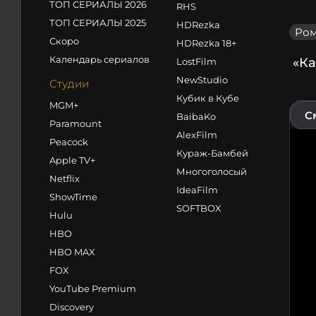
ТОП СЕРИАЛЫ 2026
RHS
ТОП СЕРИАЛЫ 2025
HDRezka
Ром
Скоро
HDRezka 18+
Календарь сериалов
«Ка
LostFilm
NewStudio
Студии
Кубик в Кубе
MGM+
С
BaibaKo
Paramount
AlexFilm
Peacock
Кураж-Бамбей
Apple TV+
Многоголосый
Netflix
IdeaFilm
ShowTime
SOFTBOX
Hulu
HBO
HBO MAX
FOX
YouTube Premium
Discovery