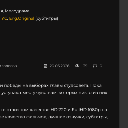
я, Мелодрама
 УС
,
Eng.Original
(субтитры)
0
голосов
20.05.2026
39
0
и победы на выборах главы студсовета. Пока
уступают месту чувствам, которых никто из них
в отличном качестве HD 720 и FullHD 1080p на
ее качество фильмов, лучшие озвучки, субтитры,