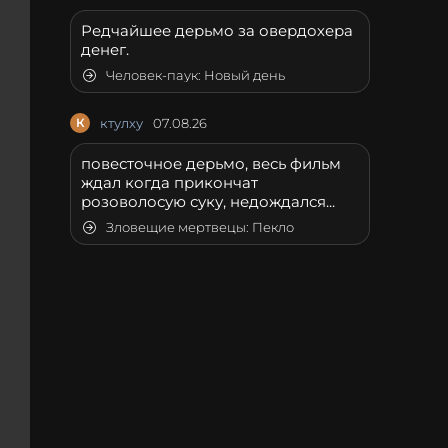
Редчайшее дерьмо за овердохера
денег.
Человек-паук: Новый день
К
ктулху
07.08.26
повесточное дерьмо, весь фильм
ждал когда прикончат
розоволосую суку, недождался...
Зловещие мертвецы: Пекло