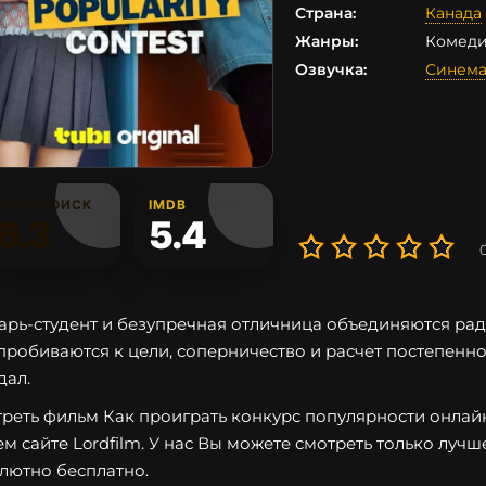
Страна:
Канада
Жанры:
Комеди
Озвучка:
Синема
КИНОПОИСК
IMDB
6.3
5.4
арь-студент и безупречная отличница объединяются рад
пробиваются к цели, соперничество и расчет постепенно 
дал.
реть фильм Как проиграть конкурс популярности онлайн 
м сайте Lordfilm. У нас Вы можете смотреть только лучш
лютно бесплатно.