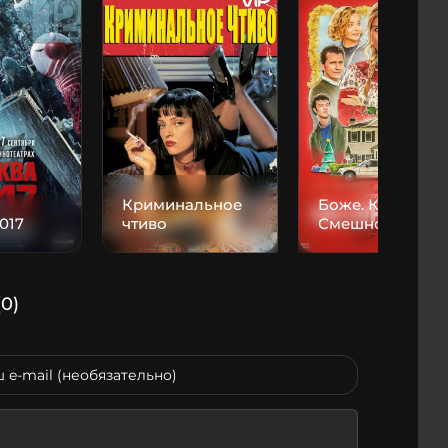
Криминальное
Боже. Как.
017
чтиво
Смешно.
(0)