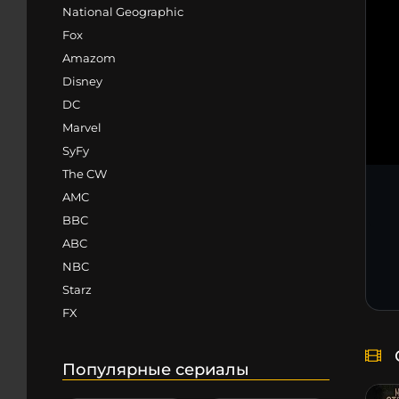
National Geographic
Fox
Amazom
Disney
DC
Marvel
SyFy
The CW
AMC
BBC
ABC
NBC
Starz
FX
Популярные сериалы