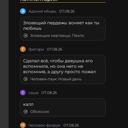
А
Адский ебырь
07.08.26
Зловещий пердежь: воняет как ты
любишь
Зловещие мертвецы: Пекло
Г
Грегори
07.08.26
Сделал всё, чтобы девушка его
вспомнила, но она него не
вспомнив, а другу просто пожал
Человек-паук: Новый день
С
саша
07.08.26
калл
Обсессия
Ч
Человек-физрук
07.08.26