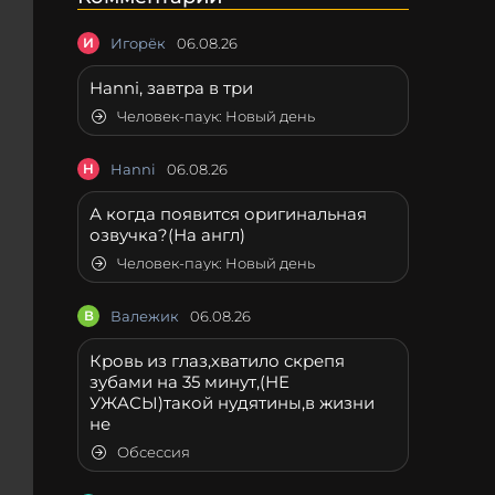
И
Игорёк
06.08.26
Hanni, завтра в три
Человек-паук: Новый день
H
Hanni
06.08.26
А когда появится оригинальная
озвучка?(На англ)
Человек-паук: Новый день
В
Валежик
06.08.26
Кровь из глаз,хватило скрепя
зубами на 35 минут,(НЕ
УЖAСЫ)такой нудятины,в жизни
не
Обсессия