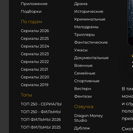
Приложение
Драма
Подборки
Исторические
Криминальные
По годам
Мелодрамы
Сериалы 2026
Триллеры
Сериалы 2025
Фантастические
Сериалы 2024
Ужасы
Сериалы 2023
Документальные
Сериалы 2022
Военные
Сериалы 2021
Семейные
Сериалы 2020
Спортивные
Сериалы 2019
В ти
Вестерн
Топы
мона
Фентези
и сл
ТОП 250 - СЕРИАЛЫ
Озвучка
поло
ТОП 250 - ФИЛЬМЫ
Dragon Money
приз
ТОП ФИЛЬМЫ 2026
Studio
ТОП ФИЛЬМЫ 2025
Дубляж
Смот