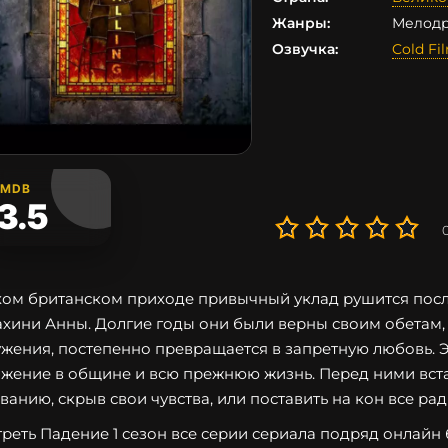
Жанры:
Мелодр
Озвучка:
Cold Fi
IMDB
3.5
хом британском приходе привычный уклад рушится посл
хини Анны. Долгие годы они были верны своим обетам,
ужения, постепенно превращается в запретную любовь. Э
жение в общине и всю прежнюю жизнь. Перед ними вста
ванию, скрыв свои чувства, или поставить на кон все ра
реть Падение 1 сезон все серии сериала подряд онлайн б