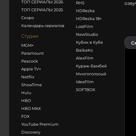
ТОП СЕРИАЛЫ 2026
RHS
озву
ТОП СЕРИАЛЫ 2025
HDRezka
Скоро
HDRezka 18+
Календарь сериалов
LostFilm
NewStudio
Студии
Кубик в Кубе
С
MGM+
BaibaKo
Paramount
AlexFilm
Peacock
Кураж-Бамбей
Apple TV+
Многоголосый
Netflix
IdeaFilm
ShowTime
SOFTBOX
Hulu
HBO
HBO MAX
FOX
YouTube Premium
Discovery