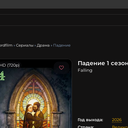
ordfilm
»
Сериалы
»
Драма
» Падение
Падение 1 сезо
HD (720p)
Falling
Год выхода:
2026
Страна:
Велико