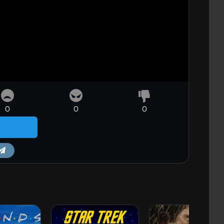
0
0
0
m