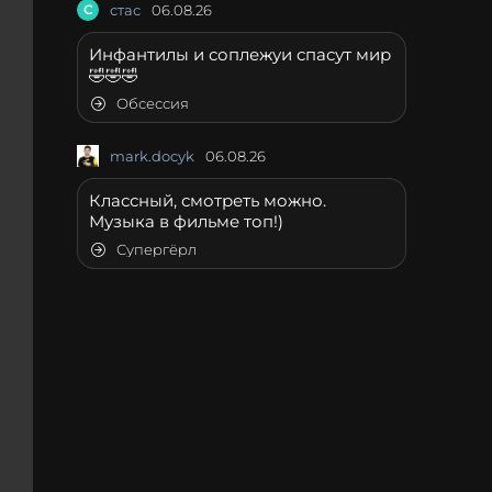
С
стас
06.08.26
Инфантилы и соплежуи спасут мир
🤣🤣🤣
Обсессия
mark.docyk
06.08.26
Классный, смотреть можно.
Музыка в фильме топ!)
Супергёрл