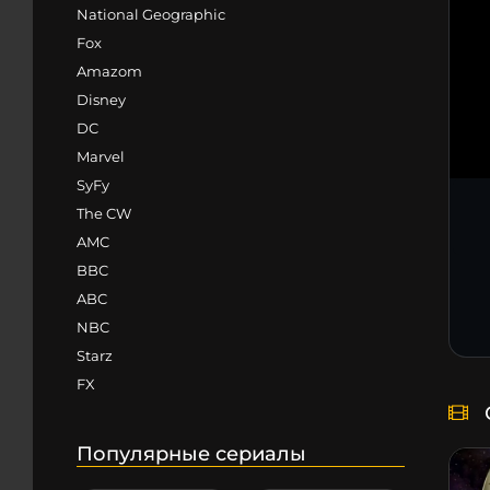
National Geographic
Fox
Amazom
Disney
DC
Marvel
SyFy
The CW
AMC
BBC
ABC
NBC
Starz
FX
Популярные сериалы