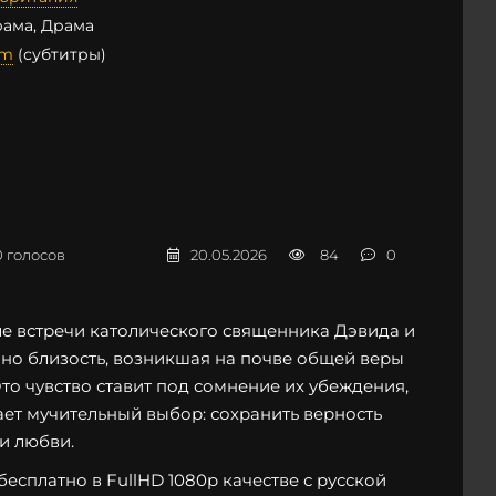
ама, Драма
lm
(субтитры)
0
голосов
20.05.2026
84
0
е встречи католического священника Дэвида и
 но близость, возникшая на почве общей веры
то чувство ставит под сомнение их убеждения,
ет мучительный выбор: сохранить верность
ди любви.
есплатно в FullHD 1080p качестве с русской