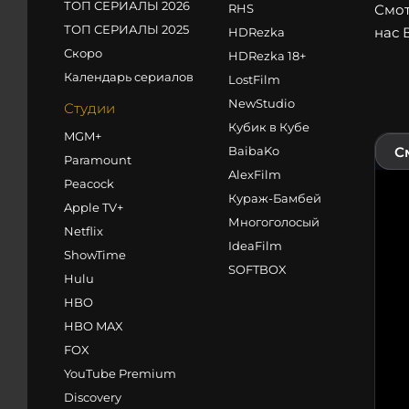
ТОП СЕРИАЛЫ 2026
RHS
Смот
ТОП СЕРИАЛЫ 2025
нас 
HDRezka
Скоро
HDRezka 18+
Календарь сериалов
LostFilm
NewStudio
Студии
Кубик в Кубе
MGM+
BaibaKo
С
Paramount
AlexFilm
Peacock
Кураж-Бамбей
Apple TV+
Многоголосый
Netflix
IdeaFilm
ShowTime
SOFTBOX
Hulu
HBO
HBO MAX
FOX
YouTube Premium
Discovery