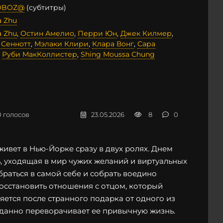
OBOZ@
(субтитры)
a Zhu
a Zhu
,
Остин Амелио
,
Перри Юн
,
Джек Килмер
,
 Сеннотт
,
Мэлаки Клири
,
Клара Вонг
,
Сара
,
Руби МакКоллистер
,
Shing Moussa Chung
0
голосов
23.05.2026
8
0
ивет в Нью-Йорке сразу в двух ролях. Днем
, уходящая в мир чужих желаний и виртуальных
обраться в самой себе и собрать воедино
восстановить отношения с отцом, который
няется после странного подарка от одного из
иданно переворачивает ее привычную жизнь.