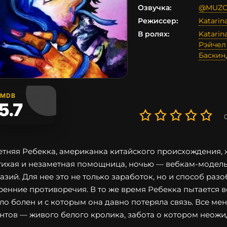
Озвучка:
@MUZ
Режиссер:
Katarin
В ролях:
Katarin
Рэйчел
Баскин
IMDB
5.7
етняя Ребекка, американка китайского происхождения, ж
тихая и незаметная помощница, ночью — вебкам-модель
азий. Для нее это не только заработок, но и способ раз
ренние противоречия. В то же время Ребекка пытается 
ло болен и с которым она давно потеряла связь. Все ме
нтов — живого белого кролика, забота о котором неож