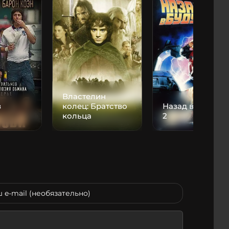
Властелин
з
колец: Братство
Назад в будуще
кольца
2