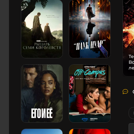
Т
В
л