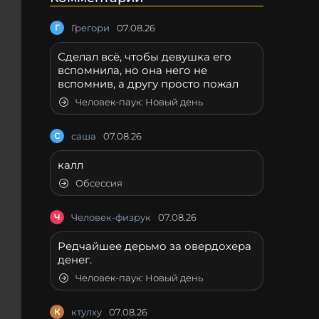
Г
Грегори
07.08.26
Сделал всё, чтобы девушка его
вспомнила, но она него не
вспомнив, а другу просто пожал
Человек-паук: Новый день
С
саша
07.08.26
калл
Обсессия
Ч
Человек-физрук
07.08.26
Редчайшее дерьмо за овердохера
денег.
Человек-паук: Новый день
К
ктулху
07.08.26