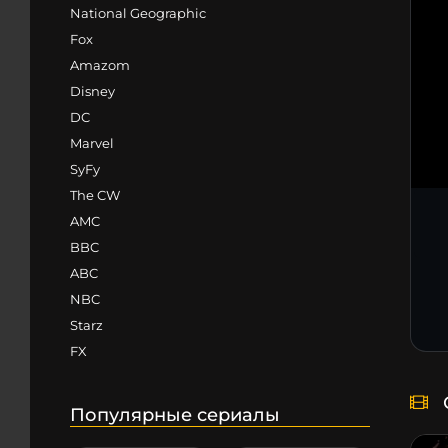
National Geographic
Fox
Amazom
Disney
DC
Marvel
SyFy
The CW
AMC
BBC
ABC
NBC
Starz
FX
Популярные сериалы