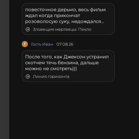
повесточное дерьмо, весь фильм
ждал когда прикончат
розоволосую суку, недождался...
Зловещие мертвецы: Пекло
Г
Гость Иван
07.08.26
После того, как Джексон устранил
скотчем течь бензина, дальше
можно не смотреть)))
Линия горизонта