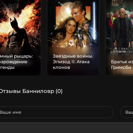
емный рыцарь:
Звёздные войны.
озрождение
Эпизод II: Атака
Братья и
егенды
клонов
Гримсби
Отзывы Банниловр
(0)