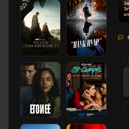
Зв
Эп
к