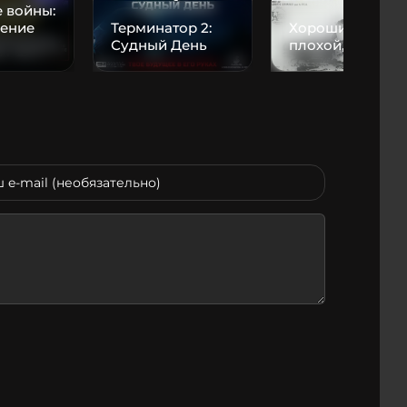
 войны:
ение
Терминатор 2:
Хороший,
Судный День
плохой, злой