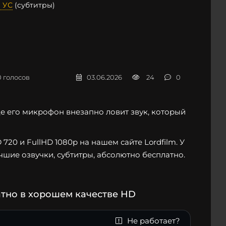
 УС
(субтитры)
0
голосов
03.06.2026
24
0
де его микрофон внезапно ловит звук, который
20 и FullHD 1080p на нашем сайте Lordfilm. У
чшие озвучки, субтитры, абсолютно бесплатно.
атно в хорошем качестве HD
Не работает?