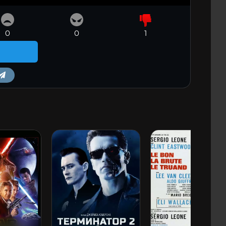
0
0
1
m