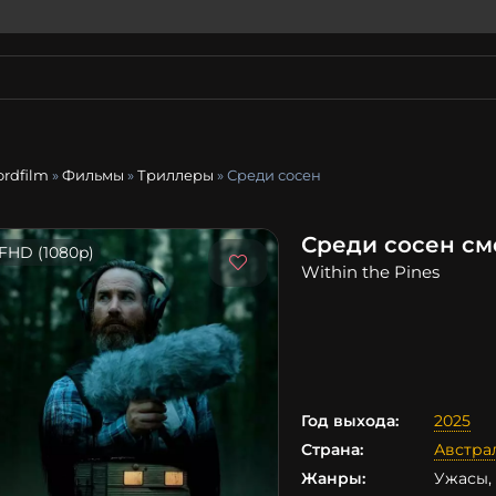
ordfilm
»
Фильмы
»
Триллеры
» Среди сосен
Среди сосен см
FHD (1080p)
Within the Pines
Год выхода:
2025
Страна:
Австра
Жанры:
Ужасы,