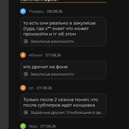
П
Пиздец
08.08.26
то есть они реально в закулисье
(туда, где х** знает что может
произойти и гг об этом
Закулисье реальности
Е
ебанат
07.08.26
кто дрочит на фоне
Закулисье реальности
О
оп
07.08.26
Только после 2 сезона понял, что
после субтитров идёт концовка
Задорные друзья / Улыбающиеся друзья
Г
Гера
07.08.26