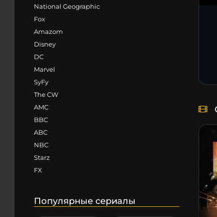
National Geographic
Fox
Amazom
Disney
DC
Marvel
SyFy
The CW
AMC
BBC
ABC
NBC
Starz
FX
Популярные сериалы