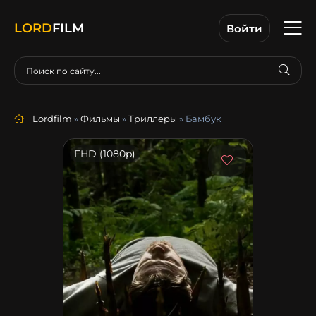
LORD
FILM
Войти
Lordfilm
»
Фильмы
»
Триллеры
» Бамбук
FHD (1080p)