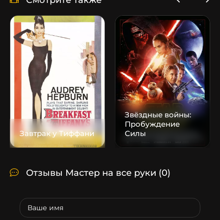
Смотрите также
Звёздные войны:
Пробуждение
Завтрак у Тиффани
Силы
Отзывы Мастер на все руки
(0)