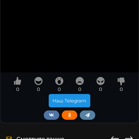
0
0
0
0
0
0
Наш Telegram