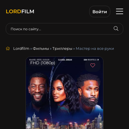
LORD
FILM
Войти
Lordfilm
»
Фильмы
»
Триллеры
» Мастер на все руки
FHD (1080p)