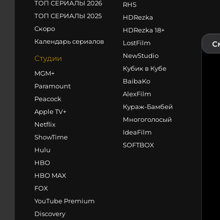
ТОП СЕРИАЛЫ 2026
RHS
ТОП СЕРИАЛЫ 2025
HDRezka
Скоро
HDRezka 18+
Календарь сериалов
LostFilm
С
NewStudio
Студии
Кубик в Кубе
MGM+
BaibaKo
Paramount
AlexFilm
Peacock
Кураж-Бамбей
Apple TV+
Многоголосый
Netflix
IdeaFilm
ShowTime
SOFTBOX
Hulu
HBO
HBO MAX
FOX
YouTube Premium
Discovery