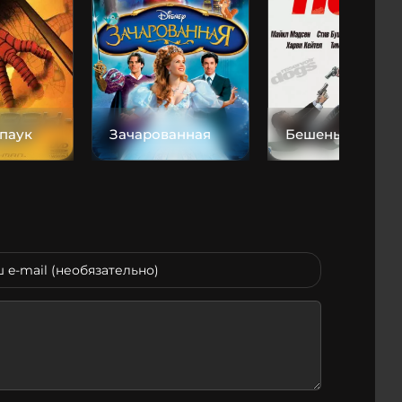
паук
Зачарованная
Бешеные псы