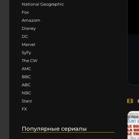
National Geographic
Fox
Amazom
Disney
DC
Marvel
SyFy
The CW
AMC
BBC
ABC
NBC
Starz
FX
Популярные сериалы