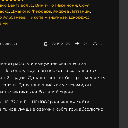
ио Бентивольо
,
Виничио Маркиони
,
Соня
аско
,
Джакомо Феррара
,
Андреа Латтанци
,
о Альбанезе
,
Никола Риньянезе
,
Джорджо
ини
0
голосов
28.05.2026
25
0
льной работы и вынужден хвататься за
. По совету друга он неохотно соглашается
ьной студии. Однако скепсис быстро сменяется
талант. Вдохновившись их успехами, он
ить спектакль на большой сцене.
 HD 720 и FullHD 1080p на нашем сайте
фильмов, лучшие озвучки, субтитры, абсолютно