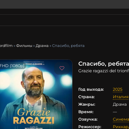
ordfilm
»
Фильмы
»
Драма
» Спасибо, ребята
Спасибо, ребят
FHD (1080p)
Grazie ragazzi del trion
Год выхода:
2025
Страна:
Италия
Жанры:
Драма
Время:
—
Озвучка:
Синема
Режиссер:
Риккар