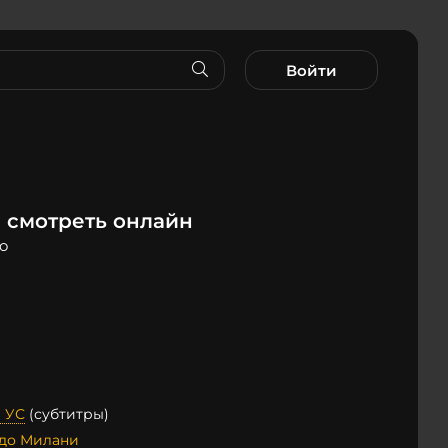
Войти
а смотреть онлайн
fo
 УС
(субтитры)
до Милани