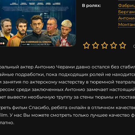
В ролях:
Фабриц
Бергам
Антони
Монтан
ральный актер Антонио Черами давно остался без стаби
айные подработки, пока подходящих ролей не находится
и занятия по актерскому мастерству в тюремной театрал
ресом: среди заключенных Антонио замечает настоящий 
ет вывести необычную труппу за стены тюрьмы и постав
реть фильм Спасибо, ребята онлайн в отличном качестве
film. У нас Вы можете смотреть только лучшее качество 
латно.