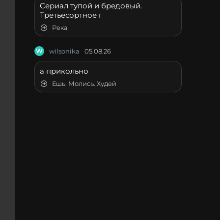
Сериал тупой и бредовый.
Третьесортное г
Река
W
wilsonika
05.08.26
а прикольно
Ешь. Молись. Худей