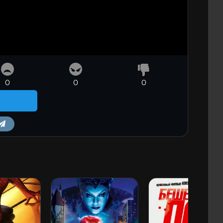
0
0
0
m