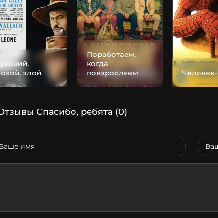
Поработаем,
ороший,
когда
охой, злой
повзрослеем
Человек-
Отзывы Спасибо, ребята
(0)