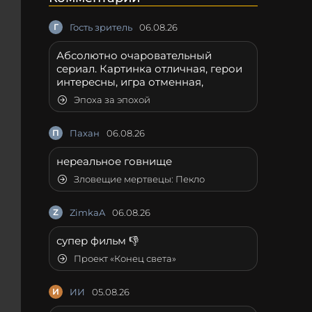
Г
Гость зритель
06.08.26
Абсолютно очаровательный
сериал. Картинка отличная, герои
интересны, игра отменная,
Эпоха за эпохой
П
Пахан
06.08.26
нереальное говнище
Зловещие мертвецы: Пекло
Z
ZimkaA
06.08.26
супер фильм 👎
Проект «Конец света»
И
ИИ
05.08.26