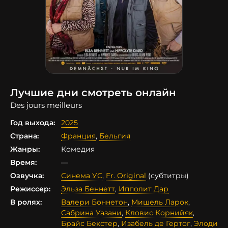
Лучшие дни смотреть онлайн
Des jours meilleurs
Год выхода:
2025
Страна:
Франция
,
Бельгия
Жанры:
Комедия
Время:
—
Озвучка:
Синема УС
,
Fr. Original
(субтитры)
Режиссер:
Эльза Беннетт
,
Ипполит Дар
В ролях:
Валери Боннетон
,
Мишель Ларок
,
Сабрина Уазани
,
Кловис Корнийяк
,
Брайс Бекстер
,
Изабель де Гертог
,
Элоди