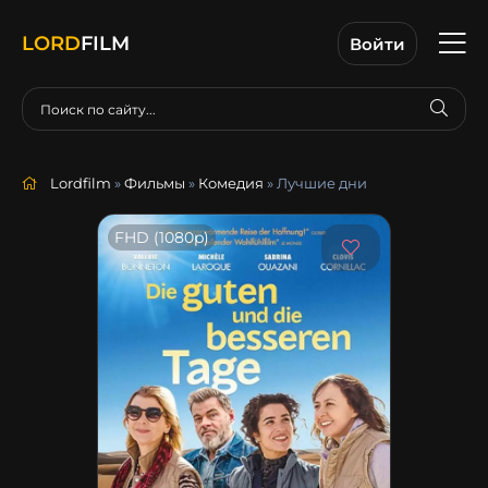
LORD
FILM
Войти
Lordfilm
»
Фильмы
»
Комедия
» Лучшие дни
FHD (1080p)