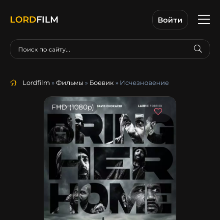
LORD
FILM
Войти
Lordfilm
»
Фильмы
»
Боевик
» Исчезновение
FHD (1080p)