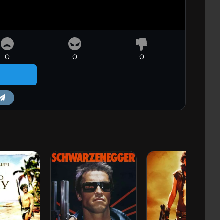
0
0
0
m