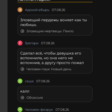
А
Адский ебырь
07.08.26
Зловещий пердежь: воняет как ты
любишь
Зловещие мертвецы: Пекло
Г
Грегори
07.08.26
Сделал всё, чтобы девушка его
вспомнила, но она него не
вспомнив, а другу просто пожал
Человек-паук: Новый день
С
саша
07.08.26
калл
Обсессия
Ч
Человек-физрук
07.08.26