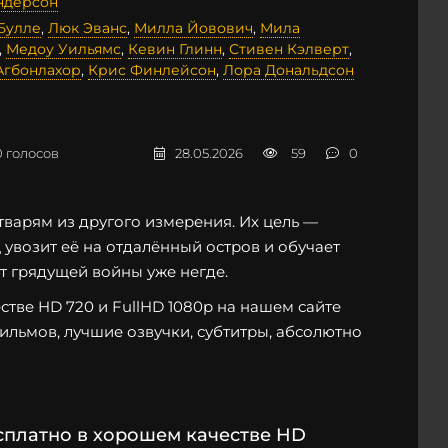
ндерсон
Булле
,
Люк Эванс
,
Милла Йовович
,
Мила
,
Медоу Уильямс
,
Кевин Глинн
,
Стивен Кэлверт
,
Агбонлахор
,
Крис Финлейсон
,
Лора Дональдсон
0
голосов
28.05.2026
59
0
тварям из другого измерения. Их цель —
ц увозит её на отдалённый остров и обучает
от грядущей войны уже негде.
тве HD 720 и FullHD 1080p на нашем сайте
фильмов, лучшие озвучки, субтитры, абсолютно
сплатно в хорошем качестве HD