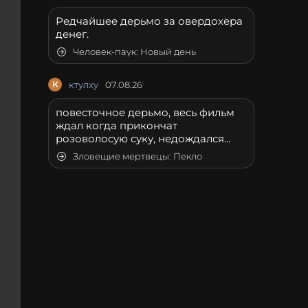
Редчайшее дерьмо за овердохера
денег.
Человек-паук: Новый день
К
ктулху
07.08.26
повесточное дерьмо, весь фильм
ждал когда прикончат
розоволосую суку, недождался...
Зловещие мертвецы: Пекло