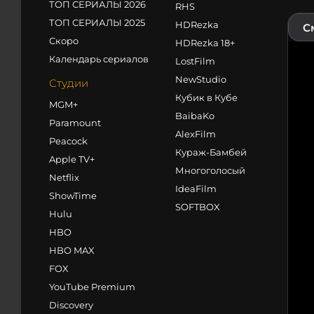
ТОП СЕРИАЛЫ 2026
RHS
ТОП СЕРИАЛЫ 2025
HDRezka
С
Скоро
HDRezka 18+
Календарь сериалов
LostFilm
NewStudio
Студии
Кубик в Кубе
MGM+
BaibaKo
Paramount
AlexFilm
Peacock
Кураж-Бамбей
Apple TV+
Многоголосый
Netflix
IdeaFilm
ShowTime
SOFTBOX
Hulu
HBO
HBO MAX
FOX
YouTube Premium
Discovery