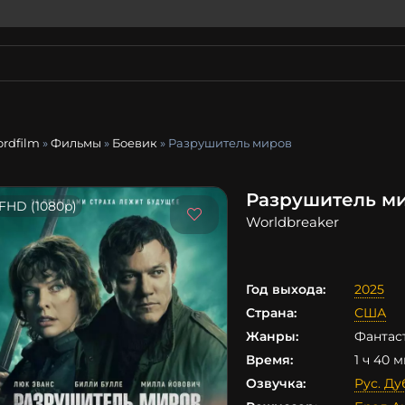
ordfilm
»
Фильмы
»
Боевик
» Разрушитель миров
Разрушитель ми
FHD (1080p)
Worldbreaker
Год выхода:
2025
Страна:
США
Жанры:
Фантас
Время:
1 ч 40 
Озвучка:
Рус. Д