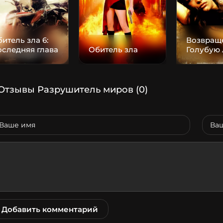
итель зла 6:
Возвращ
следняя глава
Обитель зла
Голубую 
Отзывы Разрушитель миров
(0)
Добавить комментарий