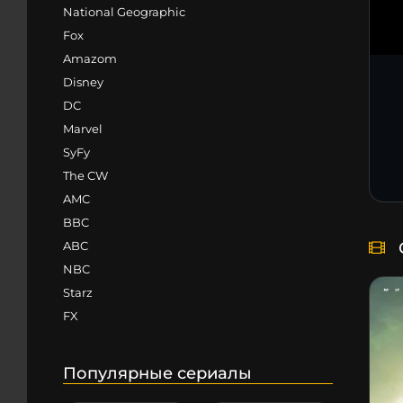
National Geographic
Fox
Amazom
Disney
DC
Marvel
SyFy
The CW
AMC
BBC
ABC
NBC
Starz
FX
Популярные сериалы