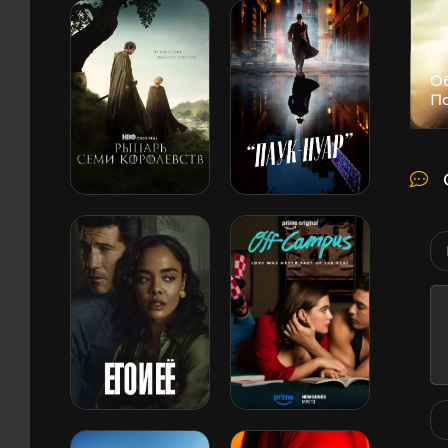
Об
По