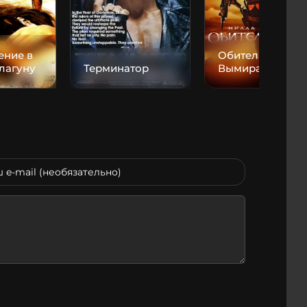
ение в
Обитель зла 3:
лагуну
Терминатор
Вымирание