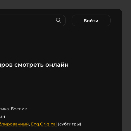
Войти
ров смотреть онлайн
тика, Боевик
мин
ублированный
,
Eng.Original
(субтитры)