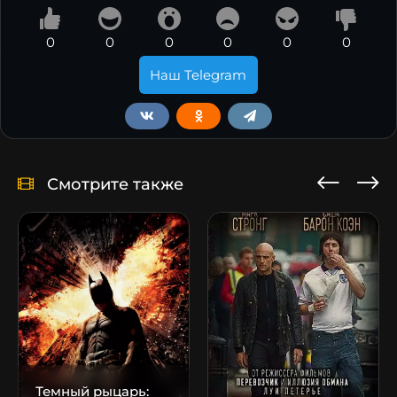
0
0
0
0
0
0
Наш Telegram
Смотрите также
Темный рыцарь: