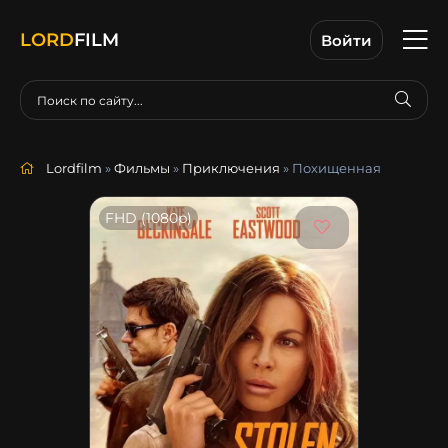
LORD
FILM
Войти
Lordfilm
»
Фильмы
»
Приключения
» Похищенная
FHD (1080p)