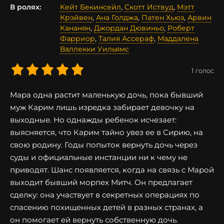
В ролях:
Кейт Бекинсейл
,
Скотт Иствуд
,
Мэтт
Крэйвен
,
Ана Голджа
,
Патен Хьюз
,
Арвин
Кананян
,
Джордан Дювиньо
,
Роберт
Фарриор
,
Талия Ассераф
,
Маддалена
Валлекки Уильямс
1
голос
Мара одна растит маленькую дочь, пока бывший
муж Карим лишь изредка забирает девочку на
выходные. Но однажды ребенок исчезает:
выясняется, что Карим тайно увез ее в Сирию, на
свою родину. Годы попыток вернуть дочь через
суды и официальные инстанции ни к чему не
приводят. Шанс появляется, когда на связь с Марой
выходит бывший морпех Митч. Он предлагает
сделку: она участвует в секретных операциях по
спасению похищенных детей в разных странах, а
он помогает ей вернуть собственную дочь.