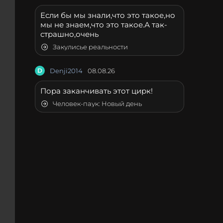
Если бы мы знали,что это такое,но
мы не знаем,что это такое.А так-
страшно,очень
Закулисье реальности
D
Denji2014
08.08.26
Пора заканчивать этот цирк!
Человек-паук: Новый день