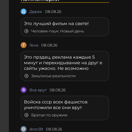
Д
Дерек
08.08.26
Это лучший фильм на свете!
Человек-паук: Новый день
Г
Гена
08.08.26
Это прздец, реклама каждые 5
минут и перекидывание на друг е
сайты ужасно. Не возможно
Закулисье реальности
В
Все врут
08.08.26
Войска ссср всех фашистов
уничтожили все они врут
Братья по оружию
D
dron39
08.08.26