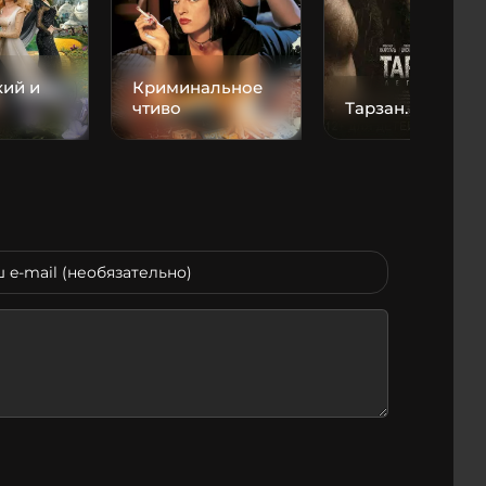
кий и
Криминальное
чтиво
Тарзан. Легенда