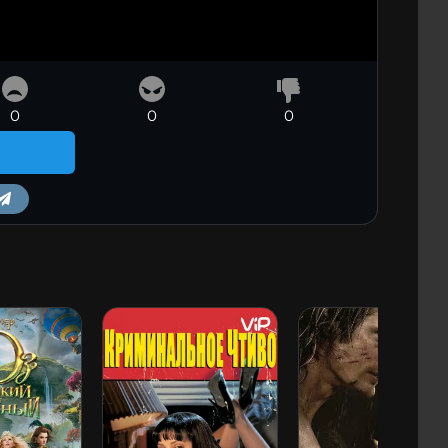
0
0
0
m