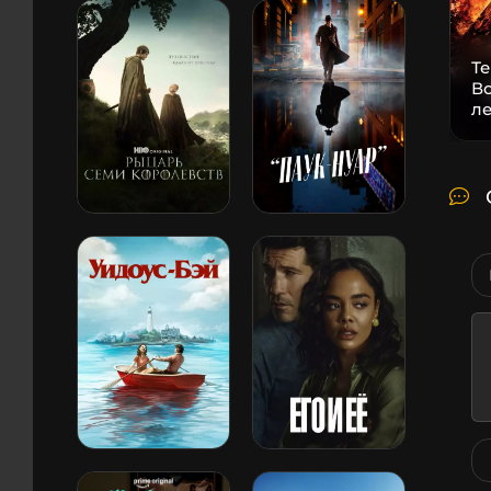
Т
В
л