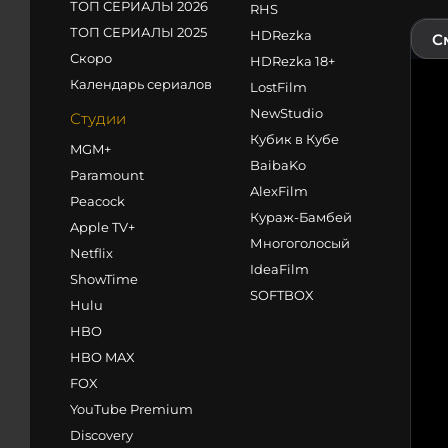
ТОП СЕРИАЛЫ 2026
RHS
ТОП СЕРИАЛЫ 2025
HDRezka
С
Скоро
HDRezka 18+
Календарь сериалов
LostFilm
NewStudio
Студии
Кубик в Кубе
MGM+
BaibaKo
Paramount
AlexFilm
Peacock
Кураж-Бамбей
Apple TV+
Многоголосый
Netflix
IdeaFilm
ShowTime
SOFTBOX
Hulu
HBO
HBO MAX
FOX
YouTube Premium
Discovery