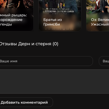
емный рыцарь:
озрождение
Братья из
Оз: Вели
егенды
Гримсби
Ужасный
Отзывы Дерн и стерня
(0)
Добавить комментарий