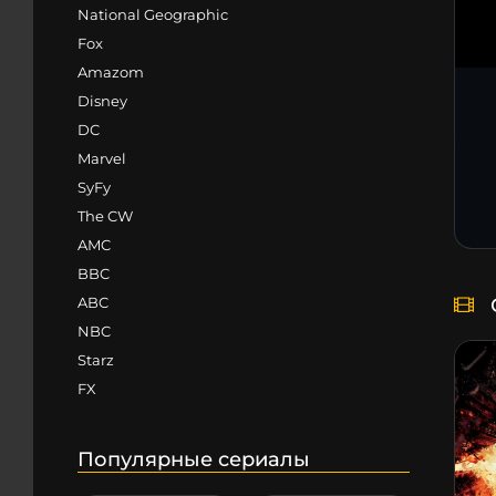
National Geographic
Fox
Amazom
Disney
DC
Marvel
SyFy
The CW
AMC
BBC
ABC
NBC
Starz
FX
Популярные сериалы