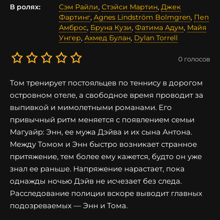
В ролях:
Сэм Райли
,
Стэйси Мартин
,
Джек
Фартинг
,
Agnes Lindström Bolmgren
,
Пеп
Амброс
,
Бруна Кузи
,
Фатима Адум
,
Майя
Унгер
,
Ахмед Булан
,
Dylan Torrell
0
голосов
Том тренирует постояльцев по теннису в дорогом
островном отеле, а свободное время проводит за
выпивкой и мимолетными романами. Его
привычный ритм меняется с появлением семьи
Магуайр: Энн, ее мужа Дэйва и их сына Антона.
Между Томом и Энн быстро возникает странное
притяжение, тем более ему кажется, будто он уже
знал ее раньше. Напряжение нарастает, пока
однажды ночью Дэйв не исчезает без следа.
Расследование полиции вскоре выводит главных
подозреваемых — Энн и Тома.