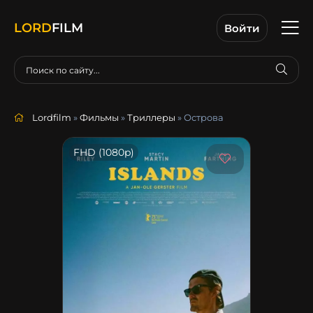
LORD
FILM
Войти
Lordfilm
»
Фильмы
»
Триллеры
» Острова
FHD (1080p)