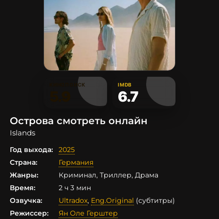
КИНОПОИСК
IMDB
5.9
6.7
Острова смотреть онлайн
Islands
Год выхода:
2025
Страна:
Германия
Жанры:
Криминал, Триллер, Драма
Время:
2 ч 3 мин
Озвучка:
Ultradox
,
Eng.Original
(субтитры)
Режиссер:
Ян Оле Герштер