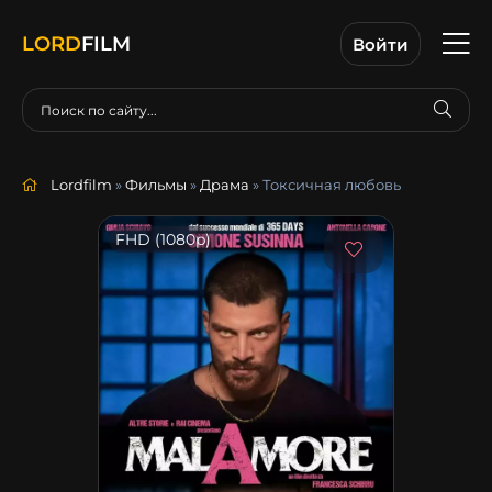
LORD
FILM
Войти
Lordfilm
»
Фильмы
»
Драма
» Токсичная любовь
FHD (1080p)