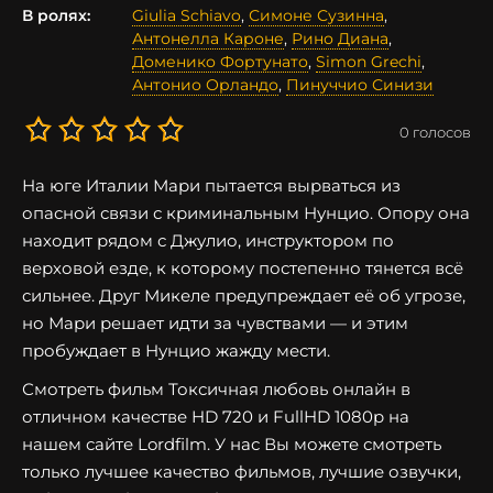
В ролях:
Giulia Schiavo
,
Симоне Сузинна
,
Антонелла Кароне
,
Рино Диана
,
Доменико Фортунато
,
Simon Grechi
,
Антонио Орландо
,
Пинуччио Синизи
0
голосов
На юге Италии Мари пытается вырваться из
опасной связи с криминальным Нунцио. Опору она
находит рядом с Джулио, инструктором по
верховой езде, к которому постепенно тянется всё
сильнее. Друг Микеле предупреждает её об угрозе,
но Мари решает идти за чувствами — и этим
пробуждает в Нунцио жажду мести.
Смотреть фильм Токсичная любовь онлайн в
отличном качестве HD 720 и FullHD 1080p на
нашем сайте Lordfilm. У нас Вы можете смотреть
только лучшее качество фильмов, лучшие озвучки,