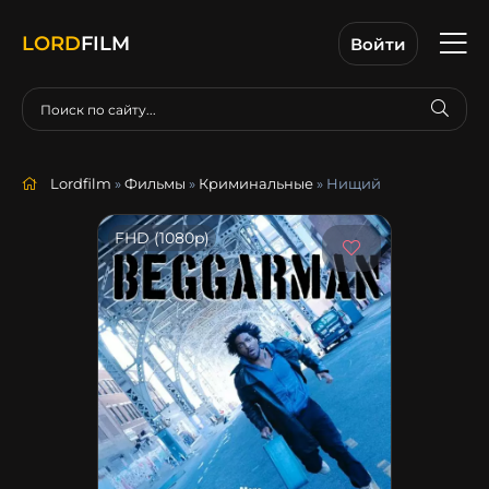
LORD
FILM
Войти
Lordfilm
»
Фильмы
»
Криминальные
» Нищий
FHD (1080p)