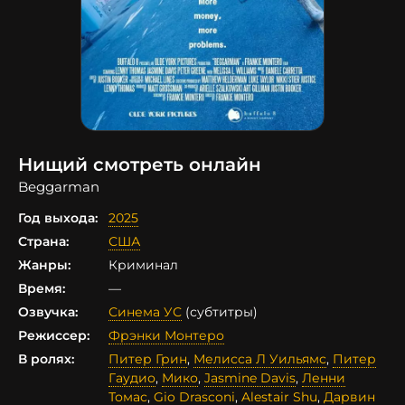
Нищий смотреть онлайн
Beggarman
Год выхода:
2025
Страна:
США
Жанры:
Криминал
Время:
—
Озвучка:
Синема УС
(субтитры)
Режиссер:
Фрэнки Монтеро
В ролях:
Питер Грин
,
Мелисса Л Уильямс
,
Питер
Гаудио
,
Мико
,
Jasmine Davis
,
Ленни
Томас
,
Gio Drasconi
,
Alestair Shu
,
Дарвин