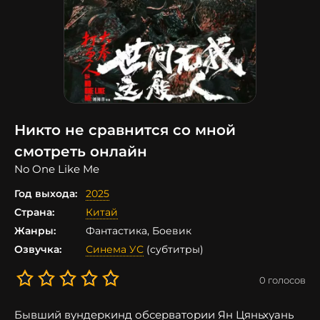
Никто не сравнится со мной
смотреть онлайн
No One Like Me
Год выхода:
2025
Страна:
Китай
Жанры:
Фантастика, Боевик
Озвучка:
Синема УС
(субтитры)
0
голосов
Бывший вундеркинд обсерватории Ян Цяньхуань