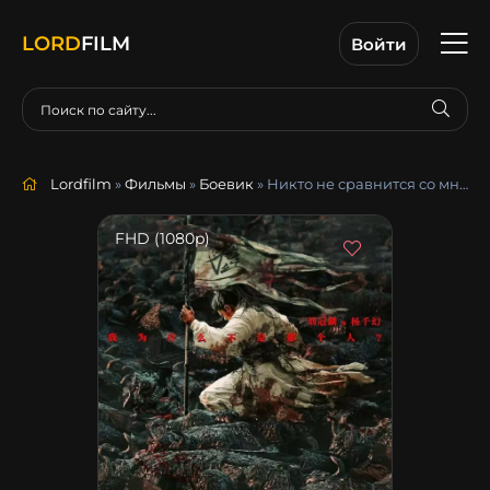
LORD
FILM
Войти
Lordfilm
»
Фильмы
»
Боевик
» Никто не сравнится со мной
FHD (1080p)