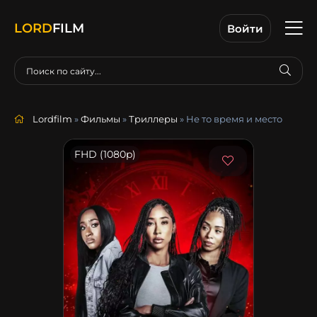
LORD
FILM
Войти
Lordfilm
»
Фильмы
»
Триллеры
» Не то время и место
FHD (1080p)