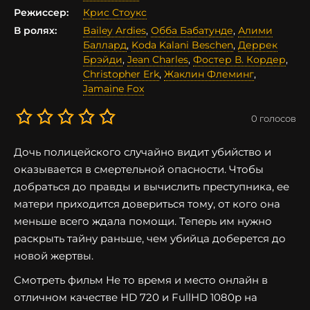
Режиссер:
Крис Стоукс
В ролях:
Bailey Ardies
,
Обба Бабатунде
,
Алими
Баллард
,
Koda Kalani Beschen
,
Деррек
Брэйди
,
Jean Charles
,
Фостер В. Кордер
,
Christopher Erk
,
Жаклин Флеминг
,
Jamaine Fox
0
голосов
Дочь полицейского случайно видит убийство и
оказывается в смертельной опасности. Чтобы
добраться до правды и вычислить преступника, ее
матери приходится довериться тому, от кого она
меньше всего ждала помощи. Теперь им нужно
раскрыть тайну раньше, чем убийца доберется до
новой жертвы.
Смотреть фильм Не то время и место онлайн в
отличном качестве HD 720 и FullHD 1080p на