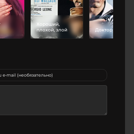
т
Хороший,
плохой, злой
Доктор Ноу