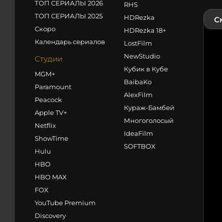
ТОП СЕРИАЛЫ 2026
RHS
ТОП СЕРИАЛЫ 2025
HDRezka
С
Скоро
HDRezka 18+
Календарь сериалов
LostFilm
NewStudio
Студии
Кубик в Кубе
MGM+
BaibaKo
Paramount
AlexFilm
Peacock
Кураж-Бамбей
Apple TV+
Многоголосый
Netflix
IdeaFilm
ShowTime
SOFTBOX
Hulu
HBO
HBO MAX
FOX
YouTube Premium
Discovery