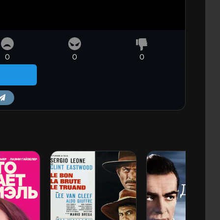
0
0
0
m