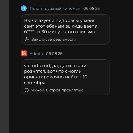
П
Потап трушный киноман
06.08.26
Вы че ахуели пидорасы у меня
сайт этот ебаный выкидывает я
б**** за 30 минут этого фильма
Закулисье реальности
Admin
06.08.26
vfcmrffcmrf, да, даты в сети
рознятся, вот что смогли
ориентировочно найти - 10
сентября
Чужой. Остров проклятых