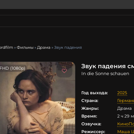
ordfilm
»
Фильмы
»
Драма
» Звук падения
Звук падения с
FHD (1080p)
In die Sonne schauen
Год выхода:
2025
Страна:
Герман
Жанры:
Драма
Время:
2 ч 29 
Озвучка:
КиноПо
Режиссер:
Маша 