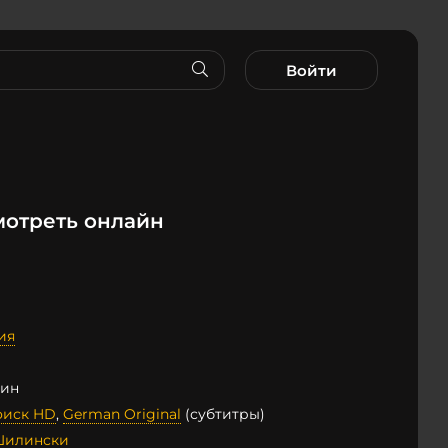
Войти
мотреть онлайн
ия
мин
иск HD
,
German Original
(субтитры)
Шилински