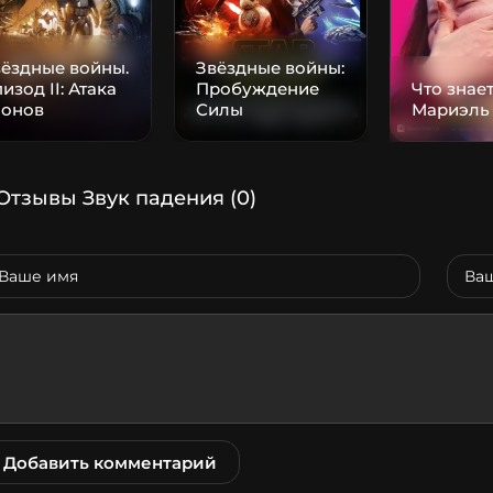
ёздные войны.
Звёздные войны:
изод II: Атака
Пробуждение
Что знае
лонов
Силы
Мариэль
Отзывы Звук падения
(0)
Добавить комментарий