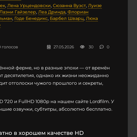
Хек
,
Лена Урцендовски
,
Сюзанна Вуэст
,
Луизе
Лаэни Гайзелер
,
Леа Дринда
,
Флориан
льман
,
Годе Бенедикс
,
Барбел Шварц
,
Люка
р
0
голосов
27.05.2026
30
0
лённой ферме, но в разные эпохи — от времён
т десятилетия, однако их жизни неожиданно
дит отголоски чужого прошлого и секреты,
720 и FullHD 1080p на нашем сайте Lordfilm. У
чшие озвучки, субтитры, абсолютно бесплатно.
атно в хорошем качестве HD