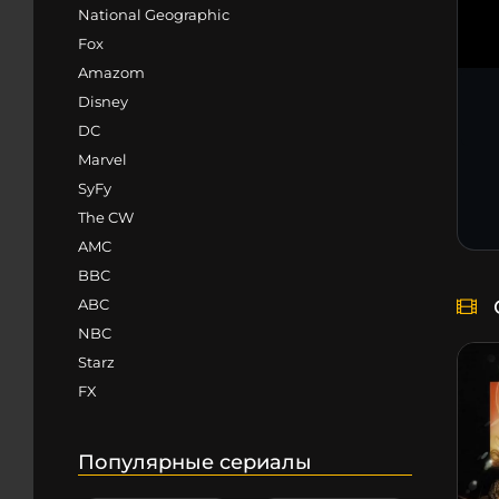
National Geographic
Fox
Amazom
Disney
DC
Marvel
SyFy
The CW
AMC
BBC
ABC
NBC
Starz
FX
Популярные сериалы