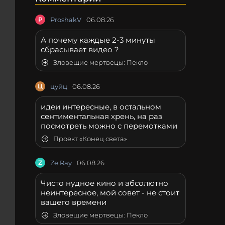
P
ProshakV
06.08.26
А почему каждые 2-3 минуты
сбрасывает видео ?
Зловещие мертвецы: Пекло
Ц
цуйц
06.08.26
идеи интересные, в остальном
сентиментальная хрень, на раз
посмотреть можно с перемотками
Проект «Конец света»
Z
Ze Ray
06.08.26
Чисто нудное кино и абсолютно
неинтересное, мой совет - не стоит
вашего времени
Зловещие мертвецы: Пекло