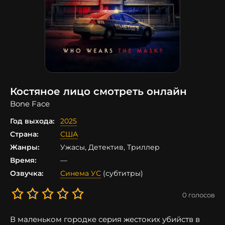
Костяное лицо смотреть онлайн
Bone Face
Год выхода:
2025
Страна:
США
Жанры:
Ужасы, Детектив, Триллер
Время:
—
Озвучка:
Синема УС
(субтитры)
0
голосов
В маленьком городке серия жестоких убийств в