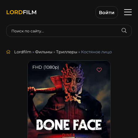
LORD
FILM
Войти
Lordfilm
»
Фильмы
»
Триллеры
» Костяное лицо
FHD (1080p)